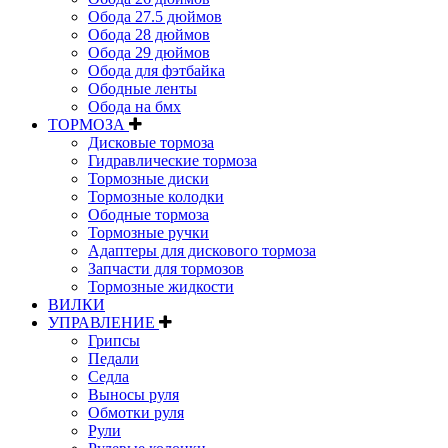
Обода 27.5 дюймов
Обода 28 дюймов
Обода 29 дюймов
Обода для фэтбайка
Ободные ленты
Обода на бмх
ТОРМОЗА
Дисковые тормоза
Гидравлические тормоза
Тормозные диски
Тормозные колодки
Ободные тормоза
Тормозные ручки
Адаптеры для дискового тормоза
Запчасти для тормозов
Тормозные жидкости
ВИЛКИ
УПРАВЛЕНИЕ
Грипсы
Педали
Седла
Выносы руля
Обмотки руля
Рули