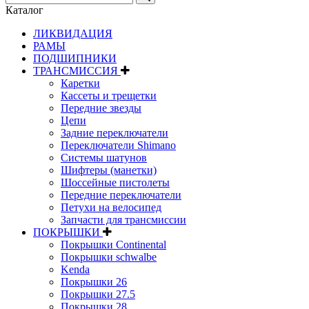
Каталог
ЛИКВИДАЦИЯ
РАМЫ
ПОДШИПНИКИ
ТРАНСМИССИЯ
Каретки
Кассеты и трещетки
Передние звезды
Цепи
Задние переключатели
Переключатели Shimano
Системы шатунов
Шифтеры (манетки)
Шоссейные пистолеты
Передние переключатели
Петухи на велосипед
Запчасти для трансмиссии
ПОКРЫШКИ
Покрышки Continental
Покрышки schwalbe
Kenda
Покрышки 26
Покрышки 27.5
Покрышки 28