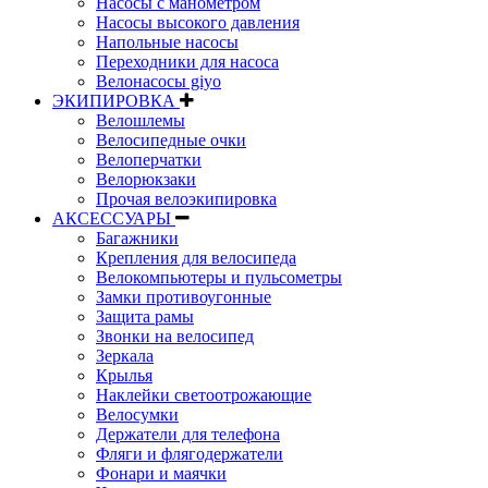
Насосы с манометром
Насосы высокого давления
Напольные насосы
Переходники для насоса
Велонасосы giyo
ЭКИПИРОВКА
Велошлемы
Велосипедные очки
Велоперчатки
Велорюкзаки
Прочая велоэкипировка
АКСЕССУАРЫ
Багажники
Крепления для велосипеда
Велокомпьютеры и пульсометры
Замки противоугонные
Защита рамы
Звонки на велосипед
Зеркала
Крылья
Наклейки светоотрожающие
Велосумки
Держатели для телефона
Фляги и флягодержатели
Фонари и маячки