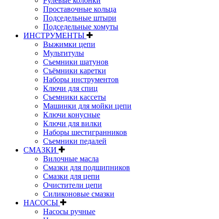
Рулевые колонки
Проставочные кольца
Подседельные штыри
Подседельные хомуты
ИНСТРУМЕНТЫ
Выжимки цепи
Мультитулы
Съемники шатунов
Съёмники каретки
Наборы инструментов
Ключи для спиц
Съемники кассеты
Машинки для мойки цепи
Ключи конусные
Ключи для вилки
Наборы шестигранников
Съемники педалей
СМАЗКИ
Вилочные масла
Смазки для подшипников
Смазки для цепи
Очистители цепи
Силиконовые смазки
НАСОСЫ
Насосы ручные