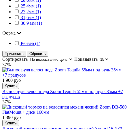
28,6мм (1)
25,4мм (1)
27,2мм (1)
31,6мм (1)
30,9 мм (1)
Форма
Рейзер (1)
Применить
Сбросить
Сортировать
Показывать
37%
1 900 руб
Купить
Вынос руля велосипеда Zoom Tequila 55мм под руль 35мм +7
градусов
37%
1 390 руб
Купить
Дисковый тормоз на велосипед механический Zoom DB-580