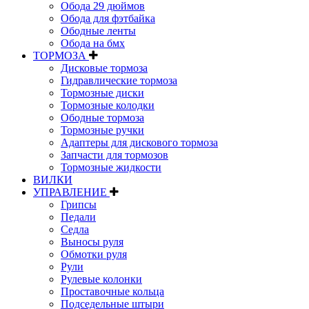
Обода 29 дюймов
Обода для фэтбайка
Ободные ленты
Обода на бмх
ТОРМОЗА
Дисковые тормоза
Гидравлические тормоза
Тормозные диски
Тормозные колодки
Ободные тормоза
Тормозные ручки
Адаптеры для дискового тормоза
Запчасти для тормозов
Тормозные жидкости
ВИЛКИ
УПРАВЛЕНИЕ
Грипсы
Педали
Седла
Выносы руля
Обмотки руля
Рули
Рулевые колонки
Проставочные кольца
Подседельные штыри