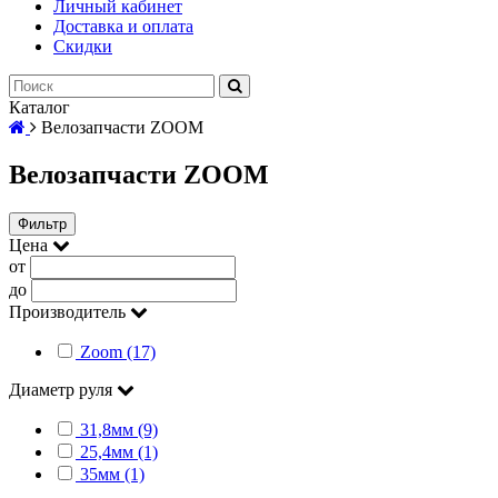
Личный кабинет
Доставка и оплата
Скидки
Каталог
Велозапчасти ZOOM
Велозапчасти ZOOM
Фильтр
Цена
от
до
Производитель
Zoom (17)
Диаметр руля
31,8мм (9)
25,4мм (1)
35мм (1)