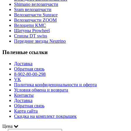
Shimano велозапчасти
Sram велозапчасти
Велозапчасти Sunrace
Велозапчасти ZOOM
Велоцепи KMC
Шатуны Prowheel
Спицы DT swiss
Передние звезды Neutrino
Полезные ссылки
Доставка
Обратная связь
8-902-80-00-298
VK
Политика конфиденциальности и оферта
Условия обмена и возврата
Контакты
Доставка
Обратная связь
Карта сайта
Скидка на комплект покрышек
Цена