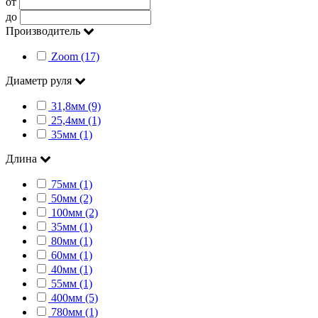
от
до
Производитель
Zoom (17)
Диаметр руля
31,8мм (9)
25,4мм (1)
35мм (1)
Длина
75мм (1)
50мм (2)
100мм (2)
35мм (1)
80мм (1)
60мм (1)
40мм (1)
55мм (1)
400мм (5)
780мм (1)