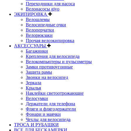
Переходники для насоса
Велонасосы giyo
ЭКИПИРОВКА
Велошлемы
Велосипедные очки
Велоперчатки
Велорюкзаки
Прочая велоэкипировка
АКСЕССУАРЫ
Багажники
Крепления для велосипеда
Велокомпьютеры и пульсометры
Замки противоугонные
Защита рамы
Звонки на велосипед
Зеркала
Крылья
Наклейки светоотрожающие
Велосумки
Держатели для телефона
Фляги и флягодержатели
Фонари и маячки
Чехлы для велосипеда
ТРОСА И РУБАШКИ
ВСЕ ДЛЯ БЕСКАМЕРКИ