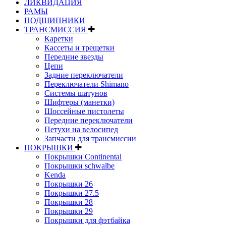
ЛИКВИДАЦИЯ
РАМЫ
ПОДШИПНИКИ
ТРАНСМИССИЯ
Каретки
Кассеты и трещетки
Передние звезды
Цепи
Задние переключатели
Переключатели Shimano
Системы шатунов
Шифтеры (манетки)
Шоссейные пистолеты
Передние переключатели
Петухи на велосипед
Запчасти для трансмиссии
ПОКРЫШКИ
Покрышки Continental
Покрышки schwalbe
Kenda
Покрышки 26
Покрышки 27.5
Покрышки 28
Покрышки 29
Покрышки для фэтбайка