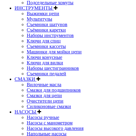
Подседельные хомуты
ИНСТРУМЕНТЫ
Выжимки цепи
Мультитулы
Съемники шатунов
Съёмники каретки
Наборы инструментов
Ключи для спиц
Съемники кассеты
Машинки для мойки цепи
Ключи конусные
Ключи для вилки
Наборы шестигранников
Съемники педалей
СМАЗКИ
Вилочные масла
Смазки для подшипников
Смазки для цепи
Очистители цепи
Силиконовые смазки
НАСОСЫ
Насосы ручные
Насосы с манометром
Насосы высокого давления
Напольные насосы