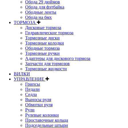
Обода 29 дюймов
Обода для фэтбайка
Ободные ленты
Обода на бмх
ТОРМОЗА
Дисковые тормоза
Гидравлические тормоза
Тормозные диски
Тормозные колодки
Ободные тормоза
Тормозные ручки
Адаптеры для дискового тормоза
Запчасти для тормозов
Тормозные жидкости
ВИЛКИ
УПРАВЛЕНИЕ
Грипсы
Педали
Седла
Выносы руля
Обмотки руля
Рули
Рулевые колонки
Проставочные кольца
Подседельные штыри