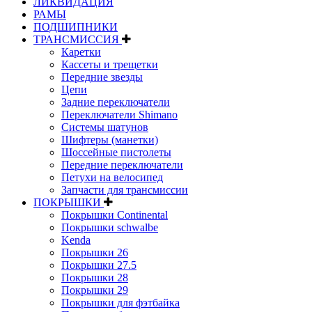
ЛИКВИДАЦИЯ
РАМЫ
ПОДШИПНИКИ
ТРАНСМИССИЯ
Каретки
Кассеты и трещетки
Передние звезды
Цепи
Задние переключатели
Переключатели Shimano
Системы шатунов
Шифтеры (манетки)
Шоссейные пистолеты
Передние переключатели
Петухи на велосипед
Запчасти для трансмиссии
ПОКРЫШКИ
Покрышки Continental
Покрышки schwalbe
Kenda
Покрышки 26
Покрышки 27.5
Покрышки 28
Покрышки 29
Покрышки для фэтбайка