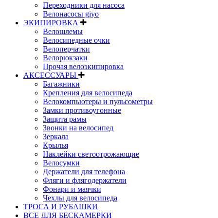
Переходники для насоса
Велонасосы giyo
ЭКИПИРОВКА
Велошлемы
Велосипедные очки
Велоперчатки
Велорюкзаки
Прочая велоэкипировка
АКСЕССУАРЫ
Багажники
Крепления для велосипеда
Велокомпьютеры и пульсометры
Замки противоугонные
Защита рамы
Звонки на велосипед
Зеркала
Крылья
Наклейки светоотрожающие
Велосумки
Держатели для телефона
Фляги и флягодержатели
Фонари и маячки
Чехлы для велосипеда
ТРОСА И РУБАШКИ
ВСЕ ДЛЯ БЕСКАМЕРКИ