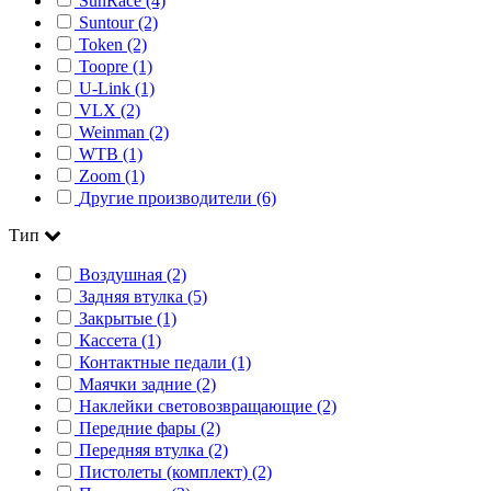
SunRace (4)
Suntour (2)
Token (2)
Toopre (1)
U-Link (1)
VLX (2)
Weinman (2)
WTB (1)
Zoom (1)
Другие производители (6)
Тип
Воздушная (2)
Задняя втулка (5)
Закрытые (1)
Кассета (1)
Контактные педали (1)
Маячки задние (2)
Наклейки световозвращающие (2)
Передние фары (2)
Передняя втулка (2)
Пистолеты (комплект) (2)