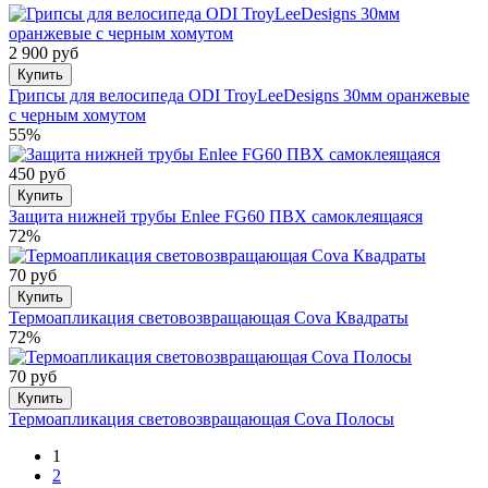
2 900 руб
Купить
Грипсы для велосипеда ODI TroyLeeDesigns 30мм оранжевые
с черным хомутом
55%
450 руб
Купить
Защита нижней трубы Enlee FG60 ПВХ самоклеящаяся
72%
70 руб
Купить
Термоапликация световозвращающая Cova Квадраты
72%
70 руб
Купить
Термоапликация световозвращающая Cova Полосы
1
2