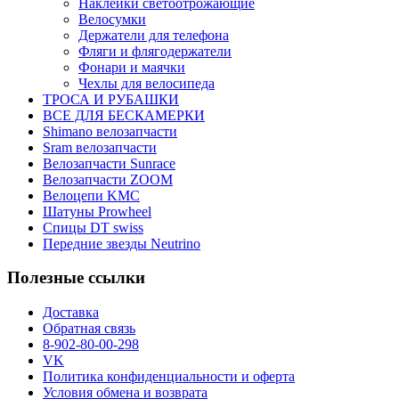
Наклейки светоотрожающие
Велосумки
Держатели для телефона
Фляги и флягодержатели
Фонари и маячки
Чехлы для велосипеда
ТРОСА И РУБАШКИ
ВСЕ ДЛЯ БЕСКАМЕРКИ
Shimano велозапчасти
Sram велозапчасти
Велозапчасти Sunrace
Велозапчасти ZOOM
Велоцепи KMC
Шатуны Prowheel
Спицы DT swiss
Передние звезды Neutrino
Полезные ссылки
Доставка
Обратная связь
8-902-80-00-298
VK
Политика конфиденциальности и оферта
Условия обмена и возврата