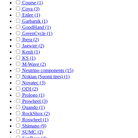
Course (1)
Cova (3)
Enlee (1)
Garbaruk (1)
GoodHand (1)
GreenCycle (1)
Ibera (2)
Jagwire (2)
Kenli (1)
KS (1)
M-Wave (2)
Neutrino components (15)
Nokian (Suomi tires) (1)
Novatec (3)
ODI (2)
Prologo (1)
Prowheel (3)
Quando (1)
RockShox (2)
Roswheel (1)
Shimano (9)
SUMC (2)