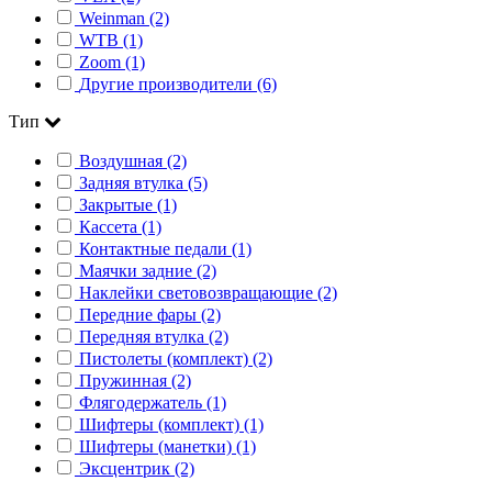
Weinman (2)
WTB (1)
Zoom (1)
Другие производители (6)
Тип
Воздушная (2)
Задняя втулка (5)
Закрытые (1)
Кассета (1)
Контактные педали (1)
Маячки задние (2)
Наклейки световозвращающие (2)
Передние фары (2)
Передняя втулка (2)
Пистолеты (комплект) (2)
Пружинная (2)
Флягодержатель (1)
Шифтеры (комплект) (1)
Шифтеры (манетки) (1)
Эксцентрик (2)