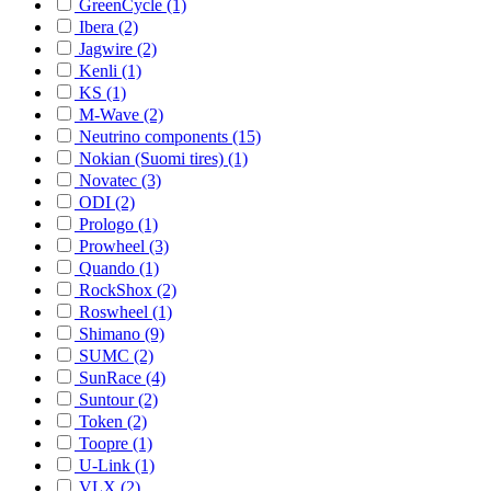
GreenCycle (1)
Ibera (2)
Jagwire (2)
Kenli (1)
KS (1)
M-Wave (2)
Neutrino components (15)
Nokian (Suomi tires) (1)
Novatec (3)
ODI (2)
Prologo (1)
Prowheel (3)
Quando (1)
RockShox (2)
Roswheel (1)
Shimano (9)
SUMC (2)
SunRace (4)
Suntour (2)
Token (2)
Toopre (1)
U-Link (1)
VLX (2)