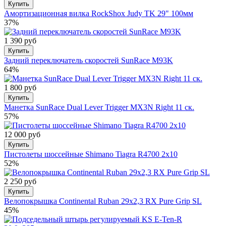
Купить
Амортизационная вилка RockShox Judy TK 29" 100мм
37%
1 390 руб
Купить
Задний переключатель скоростей SunRace M93K
64%
1 800 руб
Купить
Манетка SunRace Dual Lever Trigger MX3N Right 11 ск.
57%
12 000 руб
Купить
Пистолеты шоссейные Shimano Tiagra R4700 2x10
52%
2 250 руб
Купить
Велопокрышка Continental Ruban 29x2,3 RX Pure Grip SL
45%