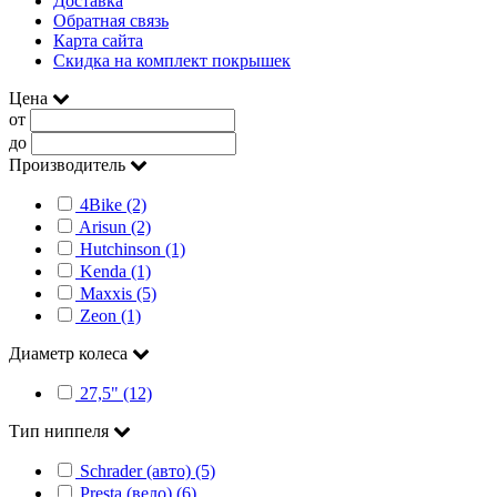
Доставка
Обратная связь
Карта сайта
Скидка на комплект покрышек
Цена
от
до
Производитель
4Bike (2)
Arisun (2)
Hutchinson (1)
Kenda (1)
Maxxis (5)
Zeon (1)
Диаметр колеса
27,5" (12)
Тип ниппеля
Schrader (авто) (5)
Presta (вело) (6)