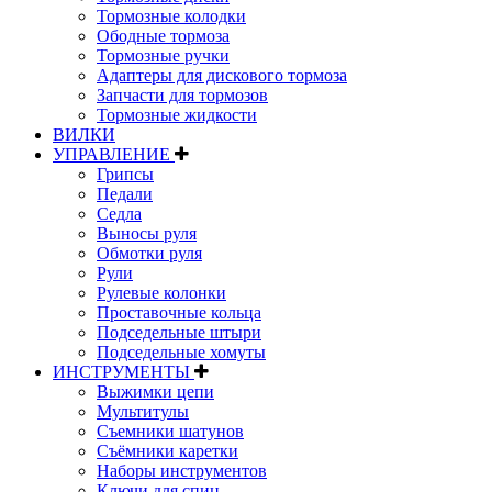
Тормозные колодки
Ободные тормоза
Тормозные ручки
Адаптеры для дискового тормоза
Запчасти для тормозов
Тормозные жидкости
ВИЛКИ
УПРАВЛЕНИЕ
Грипсы
Педали
Седла
Выносы руля
Обмотки руля
Рули
Рулевые колонки
Проставочные кольца
Подседельные штыри
Подседельные хомуты
ИНСТРУМЕНТЫ
Выжимки цепи
Мультитулы
Съемники шатунов
Съёмники каретки
Наборы инструментов
Ключи для спиц