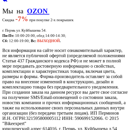
Мы на
OZON
-
7%
Скидка
при покупке 2-х покрышек
г. Пермь ул. Куйбышева 54.
Пн-Пт:
10:00-20:00, обед 14:00-14:30;
Сб:
12:00-19:00;
Вс:
ВЫХОДНОЙ
.
Вся информация на сайте носит ознакомительный характер,
не является публичной офертой (определяемой положениями
Статьи 437 Гражданского кодекса РФ) и не может в полной
мере передавать достоверную информацию о свойствах,
комплектации и характеристиках товара, включая цвета,
размеры и формы. Фирма-производитель оставляет за собой
право на внесение изменений в конструкцию, дизайн и
комплектацию товара без предварительного уведомления.
При создании заказа на данном ресурсе вы даете свое согласие
на получение SMS/Email-оповещений о состоянии заказа,
новостях компании и прочих информационных сообщений, а
также на использование своих персональных данных внутри
организации (без передачи третьим лицам).
ИП Перминов
И.Н. ОГРН:321595800005112 ИНН: 590699152066.
©
2015
"Bikeexpert
"
юридический адрес 614016, г. Пермь, ул. Куйбышева д.54