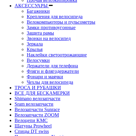
Прочая велоэкипировка
АКСЕССУАРЫ
Багажники
Крепления для велосипеда
Велокомпьютеры и пульсометры
Замки противоугонные
Защита рамы
Звонки на велосипед
Зеркала
Крылья
Наклейки светоотрожающие
Велосумки
Держатели для телефона
Фляги и флягодержатели
Фонари и маячки
Чехлы для велосипеда
ТРОСА И РУБАШКИ
ВСЕ ДЛЯ БЕСКАМЕРКИ
Shimano велозапчасти
Sram велозапчасти
Велозапчасти Sunrace
Велозапчасти ZOOM
Велоцепи KMC
Шатуны Prowheel
Спицы DT swiss