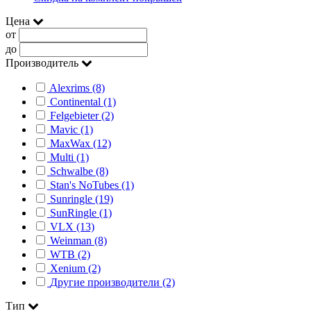
Цена
от
до
Производитель
Alexrims (8)
Continental (1)
Felgebieter (2)
Mavic (1)
MaxWax (12)
Multi (1)
Schwalbe (8)
Stan's NoTubes (1)
Sunringle (19)
SunRingle (1)
VLX (13)
Weinman (8)
WTB (2)
Xenium (2)
Другие производители (2)
Тип