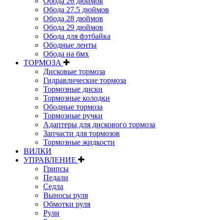
Обода 26 дюймов
Обода 27.5 дюймов
Обода 28 дюймов
Обода 29 дюймов
Обода для фэтбайка
Ободные ленты
Обода на бмх
ТОРМОЗА
Дисковые тормоза
Гидравлические тормоза
Тормозные диски
Тормозные колодки
Ободные тормоза
Тормозные ручки
Адаптеры для дискового тормоза
Запчасти для тормозов
Тормозные жидкости
ВИЛКИ
УПРАВЛЕНИЕ
Грипсы
Педали
Седла
Выносы руля
Обмотки руля
Рули