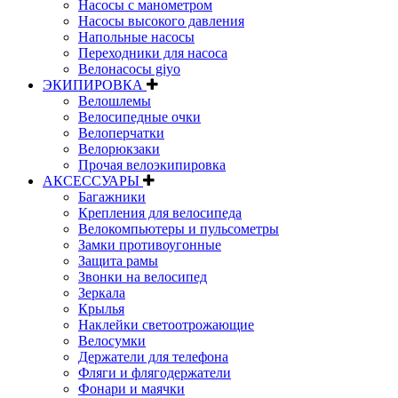
Насосы с манометром
Насосы высокого давления
Напольные насосы
Переходники для насоса
Велонасосы giyo
ЭКИПИРОВКА
Велошлемы
Велосипедные очки
Велоперчатки
Велорюкзаки
Прочая велоэкипировка
АКСЕССУАРЫ
Багажники
Крепления для велосипеда
Велокомпьютеры и пульсометры
Замки противоугонные
Защита рамы
Звонки на велосипед
Зеркала
Крылья
Наклейки светоотрожающие
Велосумки
Держатели для телефона
Фляги и флягодержатели
Фонари и маячки