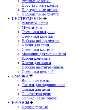
Рулевые колонки
Проставочные кольца
Подседельные штыри
Подседельные хомуты
ИНСТРУМЕНТЫ
Выжимки цепи
Мультитулы
Съемники шатунов
Съёмники каретки
Наборы инструментов
Ключи для спиц
Съемники кассеты
Машинки для мойки цепи
Ключи конусные
Ключи для вилки
Наборы шестигранников
Съемники педалей
СМАЗКИ
Вилочные масла
Смазки для подшипников
Смазки для цепи
Очистители цепи
Силиконовые смазки
НАСОСЫ
Насосы ручные