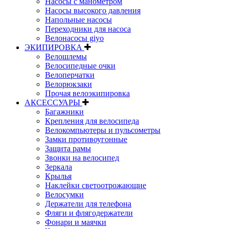
Насосы с манометром
Насосы высокого давления
Напольные насосы
Переходники для насоса
Велонасосы giyo
ЭКИПИРОВКА
Велошлемы
Велосипедные очки
Велоперчатки
Велорюкзаки
Прочая велоэкипировка
АКСЕССУАРЫ
Багажники
Крепления для велосипеда
Велокомпьютеры и пульсометры
Замки противоугонные
Защита рамы
Звонки на велосипед
Зеркала
Крылья
Наклейки светоотрожающие
Велосумки
Держатели для телефона
Фляги и флягодержатели
Фонари и маячки