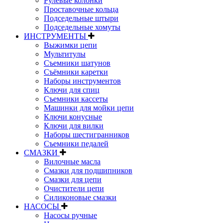
Рулевые колонки
Проставочные кольца
Подседельные штыри
Подседельные хомуты
ИНСТРУМЕНТЫ
Выжимки цепи
Мультитулы
Съемники шатунов
Съёмники каретки
Наборы инструментов
Ключи для спиц
Съемники кассеты
Машинки для мойки цепи
Ключи конусные
Ключи для вилки
Наборы шестигранников
Съемники педалей
СМАЗКИ
Вилочные масла
Смазки для подшипников
Смазки для цепи
Очистители цепи
Силиконовые смазки
НАСОСЫ
Насосы ручные