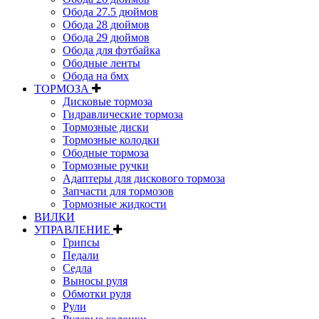
Обода 27.5 дюймов
Обода 28 дюймов
Обода 29 дюймов
Обода для фэтбайка
Ободные ленты
Обода на бмх
ТОРМОЗА
Дисковые тормоза
Гидравлические тормоза
Тормозные диски
Тормозные колодки
Ободные тормоза
Тормозные ручки
Адаптеры для дискового тормоза
Запчасти для тормозов
Тормозные жидкости
ВИЛКИ
УПРАВЛЕНИЕ
Грипсы
Педали
Седла
Выносы руля
Обмотки руля
Рули