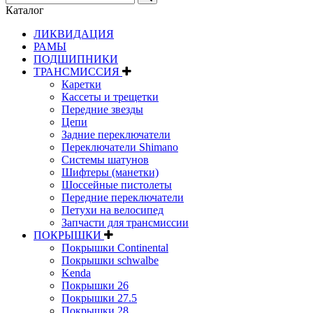
Каталог
ЛИКВИДАЦИЯ
РАМЫ
ПОДШИПНИКИ
ТРАНСМИССИЯ
Каретки
Кассеты и трещетки
Передние звезды
Цепи
Задние переключатели
Переключатели Shimano
Системы шатунов
Шифтеры (манетки)
Шоссейные пистолеты
Передние переключатели
Петухи на велосипед
Запчасти для трансмиссии
ПОКРЫШКИ
Покрышки Continental
Покрышки schwalbe
Kenda
Покрышки 26
Покрышки 27.5
Покрышки 28