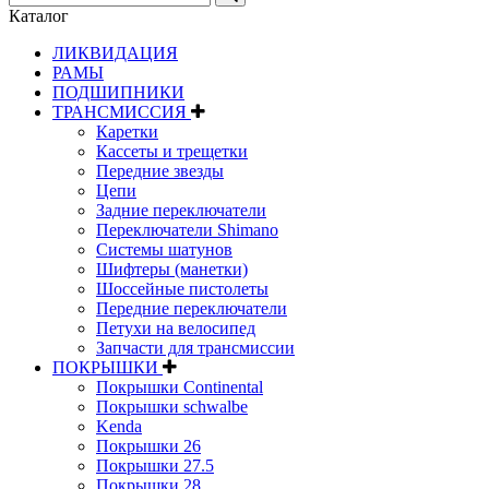
Каталог
ЛИКВИДАЦИЯ
РАМЫ
ПОДШИПНИКИ
ТРАНСМИССИЯ
Каретки
Кассеты и трещетки
Передние звезды
Цепи
Задние переключатели
Переключатели Shimano
Системы шатунов
Шифтеры (манетки)
Шоссейные пистолеты
Передние переключатели
Петухи на велосипед
Запчасти для трансмиссии
ПОКРЫШКИ
Покрышки Continental
Покрышки schwalbe
Kenda
Покрышки 26
Покрышки 27.5
Покрышки 28