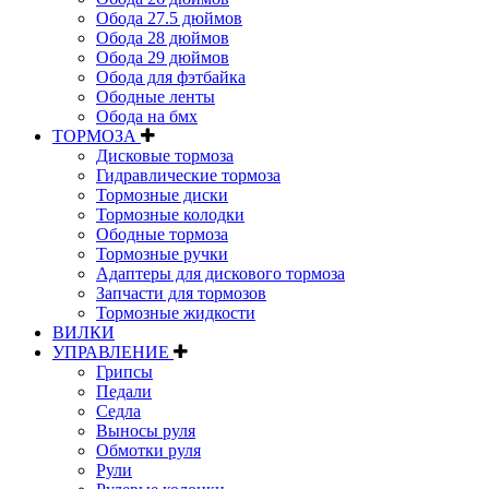
Обода 27.5 дюймов
Обода 28 дюймов
Обода 29 дюймов
Обода для фэтбайка
Ободные ленты
Обода на бмх
ТОРМОЗА
Дисковые тормоза
Гидравлические тормоза
Тормозные диски
Тормозные колодки
Ободные тормоза
Тормозные ручки
Адаптеры для дискового тормоза
Запчасти для тормозов
Тормозные жидкости
ВИЛКИ
УПРАВЛЕНИЕ
Грипсы
Педали
Седла
Выносы руля
Обмотки руля
Рули