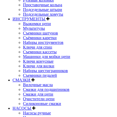
Рулевые колонки
Проставочные кольца
Подседельные штыри
Подседельные хомуты
ИНСТРУМЕНТЫ
Выжимки цепи
Мультитулы
Съемники шатунов
Съёмники каретки
Наборы инструментов
Ключи для спиц
Съемники кассеты
Машинки для мойки цепи
Ключи конусные
Ключи для вилки
Наборы шестигранников
Съемники педалей
СМАЗКИ
Вилочные масла
Смазки для подшипников
Смазки для цепи
Очистители цепи
Силиконовые смазки
НАСОСЫ
Насосы ручные