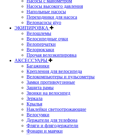
Насосы с манометром
Насосы высокого давления
Напольные насосы
Переходники для насоса
Велонасосы giyo
ЭКИПИРОВКА
Велошлемы
Велосипедные очки
Велоперчатки
Велорюкзаки
Прочая велоэкипировка
АКСЕССУАРЫ
Багажники
Крепления для велосипеда
Велокомпьютеры и пульсометры
Замки противоугонные
Защита рамы
Звонки на велосипед
Зеркала
Крылья
Наклейки светоотрожающие
Велосумки
Держатели для телефона
Фляги и флягодержатели
Фонари и маячки