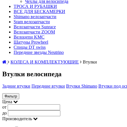
Чехлы для велосипеда
ТРОСА И РУБАШКИ
ВСЕ ДЛЯ БЕСКАМЕРКИ
Shimano велозапчасти
Sram велозапчасти
Велозапчасти Sunrace
Велозапчасти ZOOM
Велоцепи KMC
Шатуны Prowheel
Спицы DT swiss
Передние звезды Neutrino
КОЛЕСА И КОМПЛЕКТУЮЩИЕ
Втулки
Втулки велосипеда
Задние втулки
Передние втулки
Втулки Shimano
Втулки под ос
Фильтр
Цена
от
до
Производитель