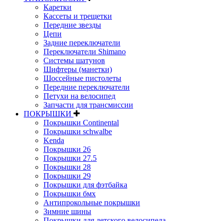
Каретки
Кассеты и трещетки
Передние звезды
Цепи
Задние переключатели
Переключатели Shimano
Системы шатунов
Шифтеры (манетки)
Шоссейные пистолеты
Передние переключатели
Петухи на велосипед
Запчасти для трансмиссии
ПОКРЫШКИ
Покрышки Continental
Покрышки schwalbe
Kenda
Покрышки 26
Покрышки 27.5
Покрышки 28
Покрышки 29
Покрышки для фэтбайка
Покрышки бмх
Антипрокольные покрышки
Зимние шины
Покрышки для детского велосипеда