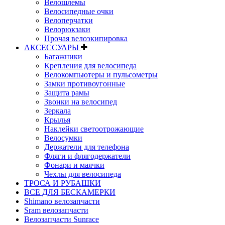
Велошлемы
Велосипедные очки
Велоперчатки
Велорюкзаки
Прочая велоэкипировка
АКСЕССУАРЫ
Багажники
Крепления для велосипеда
Велокомпьютеры и пульсометры
Замки противоугонные
Защита рамы
Звонки на велосипед
Зеркала
Крылья
Наклейки светоотрожающие
Велосумки
Держатели для телефона
Фляги и флягодержатели
Фонари и маячки
Чехлы для велосипеда
ТРОСА И РУБАШКИ
ВСЕ ДЛЯ БЕСКАМЕРКИ
Shimano велозапчасти
Sram велозапчасти
Велозапчасти Sunrace