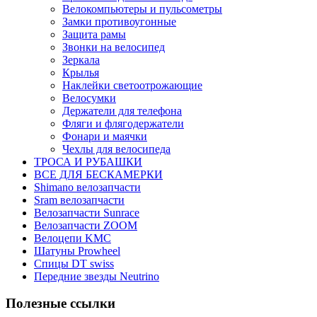
Велокомпьютеры и пульсометры
Замки противоугонные
Защита рамы
Звонки на велосипед
Зеркала
Крылья
Наклейки светоотрожающие
Велосумки
Держатели для телефона
Фляги и флягодержатели
Фонари и маячки
Чехлы для велосипеда
ТРОСА И РУБАШКИ
ВСЕ ДЛЯ БЕСКАМЕРКИ
Shimano велозапчасти
Sram велозапчасти
Велозапчасти Sunrace
Велозапчасти ZOOM
Велоцепи KMC
Шатуны Prowheel
Спицы DT swiss
Передние звезды Neutrino
Полезные ссылки