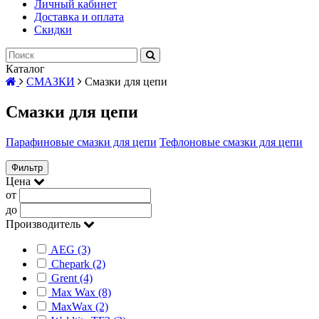
Личный кабинет
Доставка и оплата
Скидки
Каталог
СМАЗКИ
Смазки для цепи
Смазки для цепи
Парафиновые смазки для цепи
Тефлоновые смазки для цепи
Фильтр
Цена
от
до
Производитель
AEG (3)
Chepark (2)
Grent (4)
Max Wax (8)
MaxWax (2)