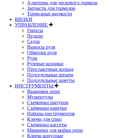
Адаптеры для дискового тормоза
Запчасти для тормозов
Тормозные жидкости
ВИЛКИ
УПРАВЛЕНИЕ
Грипсы
Педали
Седла
Выносы руля
Обмотки руля
Рули
Рулевые колонки
Проставочные кольца
Подседельные штыри
Подседельные хомуты
ИНСТРУМЕНТЫ
Выжимки цепи
Мультитулы
Съемники шатунов
Съёмники каретки
Наборы инструментов
Ключи для спиц
Съемники кассеты
Машинки для мойки цепи
Ключи конусные