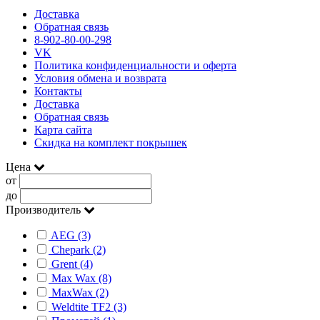
Доставка
Обратная связь
8-902-80-00-298
VK
Политика конфиденциальности и оферта
Условия обмена и возврата
Контакты
Доставка
Обратная связь
Карта сайта
Скидка на комплект покрышек
Цена
от
до
Производитель
AEG (3)
Chepark (2)
Grent (4)
Max Wax (8)
MaxWax (2)
Weldtite TF2 (3)