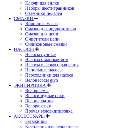
Ключи для вилки
Наборы шестигранников
Съемники педалей
СМАЗКИ
Вилочные масла
Смазки для подшипников
Смазки для цепи
Очистители цепи
Силиконовые смазки
НАСОСЫ
Насосы ручные
Насосы с манометром
Насосы высокого давления
Напольные насосы
Переходники для насоса
Велонасосы giyo
ЭКИПИРОВКА
Велошлемы
Велосипедные очки
Велоперчатки
Велорюкзаки
Прочая велоэкипировка
АКСЕССУАРЫ
Багажники
Крепления для велосипеда