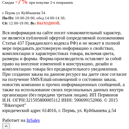
-
7%
Скидка
при покупке 2-х покрышек
г. Пермь ул. Куйбышева 54.
Пн-Пт:
10:00-20:00, обед 14:00-14:30;
Сб:
12:00-19:00;
Вс:
ВЫХОДНОЙ
.
Вся информация на сайте носит ознакомительный характер,
не является публичной офертой (определяемой положениями
Статьи 437 Гражданского кодекса РФ) и не может в полной
мере передавать достоверную информацию о свойствах,
комплектации и характеристиках товара, включая цвета,
размеры и формы. Фирма-производитель оставляет за собой
право на внесение изменений в конструкцию, дизайн и
комплектацию товара без предварительного уведомления.
При создании заказа на данном ресурсе вы даете свое согласие
на получение SMS/Email-оповещений о состоянии заказа,
новостях компании и прочих информационных сообщений, а
также на использование своих персональных данных внутри
организации (без передачи третьим лицам).
ИП Перминов
И.Н. ОГРН:321595800005112 ИНН: 590699152066.
©
2015
"Bikeexpert
"
юридический адрес 614016, г. Пермь, ул. Куйбышева д.54
Работает на
InSales