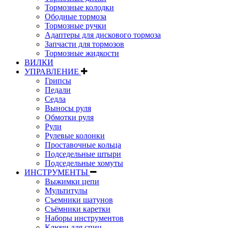
Тормозные колодки
Ободные тормоза
Тормозные ручки
Адаптеры для дискового тормоза
Запчасти для тормозов
Тормозные жидкости
ВИЛКИ
УПРАВЛЕНИЕ
Грипсы
Педали
Седла
Выносы руля
Обмотки руля
Рули
Рулевые колонки
Проставочные кольца
Подседельные штыри
Подседельные хомуты
ИНСТРУМЕНТЫ
Выжимки цепи
Мультитулы
Съемники шатунов
Съёмники каретки
Наборы инструментов
Ключи для спиц