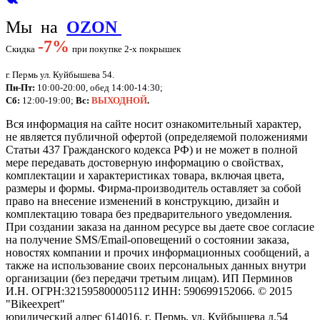
Мы на
OZON
-
7%
Скидка
при покупке 2-х покрышек
г. Пермь ул. Куйбышева 54.
Пн-Пт:
10:00-20:00, обед 14:00-14:30;
Сб:
12:00-19:00;
Вс:
ВЫХОДНОЙ
.
Вся информация на сайте носит ознакомительный характер,
не является публичной офертой (определяемой положениями
Статьи 437 Гражданского кодекса РФ) и не может в полной
мере передавать достоверную информацию о свойствах,
комплектации и характеристиках товара, включая цвета,
размеры и формы. Фирма-производитель оставляет за собой
право на внесение изменений в конструкцию, дизайн и
комплектацию товара без предварительного уведомления.
При создании заказа на данном ресурсе вы даете свое согласие
на получение SMS/Email-оповещений о состоянии заказа,
новостях компании и прочих информационных сообщений, а
также на использование своих персональных данных внутри
организации (без передачи третьим лицам).
ИП Перминов
И.Н. ОГРН:321595800005112 ИНН: 590699152066.
©
2015
"Bikeexpert
"
юридический адрес 614016, г. Пермь, ул. Куйбышева д.54