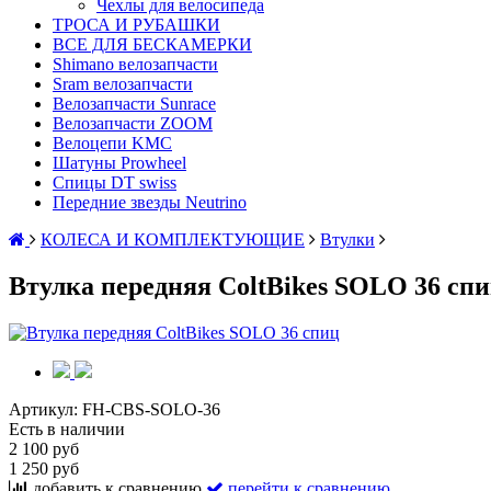
Чехлы для велосипеда
ТРОСА И РУБАШКИ
ВСЕ ДЛЯ БЕСКАМЕРКИ
Shimano велозапчасти
Sram велозапчасти
Велозапчасти Sunrace
Велозапчасти ZOOM
Велоцепи KMC
Шатуны Prowheel
Спицы DT swiss
Передние звезды Neutrino
КОЛЕСА И КОМПЛЕКТУЮЩИЕ
Втулки
Втулка передняя ColtBikes SOLO 36 сп
Артикул:
FH-CBS-SOLO-36
Есть в наличии
2 100 руб
1 250 руб
добавить к сравнению
перейти к сравнению