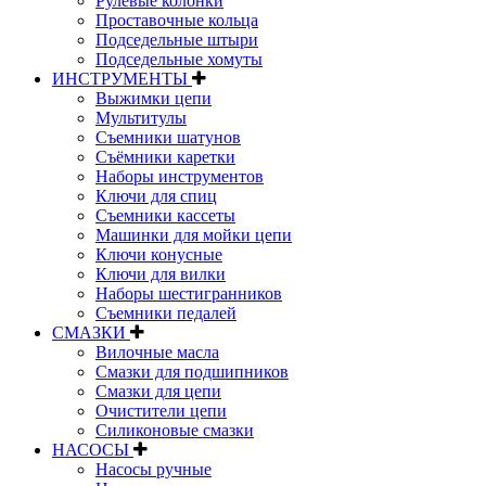
Рулевые колонки
Проставочные кольца
Подседельные штыри
Подседельные хомуты
ИНСТРУМЕНТЫ
Выжимки цепи
Мультитулы
Съемники шатунов
Съёмники каретки
Наборы инструментов
Ключи для спиц
Съемники кассеты
Машинки для мойки цепи
Ключи конусные
Ключи для вилки
Наборы шестигранников
Съемники педалей
СМАЗКИ
Вилочные масла
Смазки для подшипников
Смазки для цепи
Очистители цепи
Силиконовые смазки
НАСОСЫ
Насосы ручные