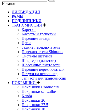
Каталог
ЛИКВИДАЦИЯ
РАМЫ
ПОДШИПНИКИ
ТРАНСМИССИЯ
Каретки
Кассеты и трещетки
Передние звезды
Цепи
Задние переключатели
Переключатели Shimano
Системы шатунов
Шифтеры (манетки)
Шоссейные пистолеты
Передние переключатели
Петухи на велосипед
Запчасти для трансмиссии
ПОКРЫШКИ
Покрышки Continental
Покрышки schwalbe
Kenda
Покрышки 26
Покрышки 27.5
Покрышки 28