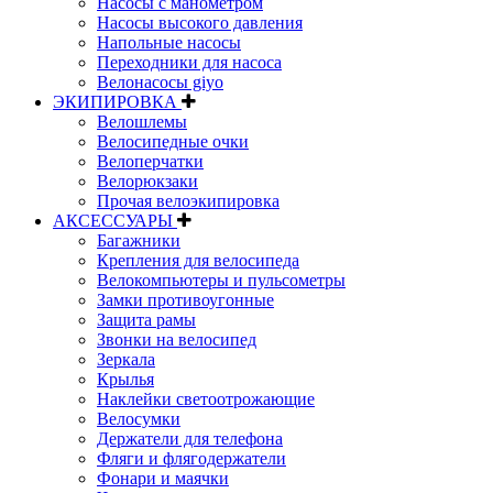
Насосы с манометром
Насосы высокого давления
Напольные насосы
Переходники для насоса
Велонасосы giyo
ЭКИПИРОВКА
Велошлемы
Велосипедные очки
Велоперчатки
Велорюкзаки
Прочая велоэкипировка
АКСЕССУАРЫ
Багажники
Крепления для велосипеда
Велокомпьютеры и пульсометры
Замки противоугонные
Защита рамы
Звонки на велосипед
Зеркала
Крылья
Наклейки светоотрожающие
Велосумки
Держатели для телефона
Фляги и флягодержатели
Фонари и маячки