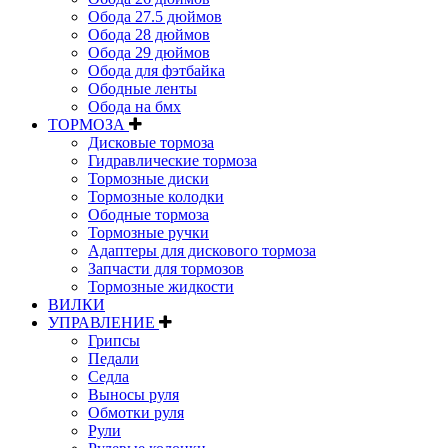
Обода 27.5 дюймов
Обода 28 дюймов
Обода 29 дюймов
Обода для фэтбайка
Ободные ленты
Обода на бмх
ТОРМОЗА
Дисковые тормоза
Гидравлические тормоза
Тормозные диски
Тормозные колодки
Ободные тормоза
Тормозные ручки
Адаптеры для дискового тормоза
Запчасти для тормозов
Тормозные жидкости
ВИЛКИ
УПРАВЛЕНИЕ
Грипсы
Педали
Седла
Выносы руля
Обмотки руля
Рули