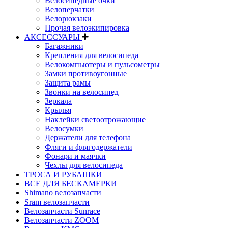
Велосипедные очки
Велоперчатки
Велорюкзаки
Прочая велоэкипировка
АКСЕССУАРЫ
Багажники
Крепления для велосипеда
Велокомпьютеры и пульсометры
Замки противоугонные
Защита рамы
Звонки на велосипед
Зеркала
Крылья
Наклейки светоотрожающие
Велосумки
Держатели для телефона
Фляги и флягодержатели
Фонари и маячки
Чехлы для велосипеда
ТРОСА И РУБАШКИ
ВСЕ ДЛЯ БЕСКАМЕРКИ
Shimano велозапчасти
Sram велозапчасти
Велозапчасти Sunrace
Велозапчасти ZOOM