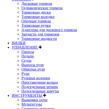
Дисковые тормоза
Гидравлические тормоза
Тормозные диски
Тормозные колодки
Ободные тормоза
Тормозные ручки
Адаптеры для дискового тормоза
Запчасти для тормозов
Тормозные жидкости
ВИЛКИ
УПРАВЛЕНИЕ
Грипсы
Педали
Седла
Выносы руля
Обмотки руля
Рули
Рулевые колонки
Проставочные кольца
Подседельные штыри
Подседельные хомуты
ИНСТРУМЕНТЫ
Выжимки цепи
Мультитулы
Съемники шатунов