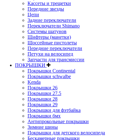
Кассеты и трещетки
Передние звезды
Цепи
Задние переключатели
Переключатели Shimano
Системы шатунов
Шифтеры (манетки)
Шоссейные пистолеты
Передние переключатели
Петухи на велосипед
Запчасти для трансмиссии
ПОКРЫШКИ
Покрышки Continental
Покрышки schwalbe
Kenda
Покрышки 26
Покрышки 27.5
Покрышки 28
Покрышки 29
Покрышки для фэтбайка
Покрышки бмх
Антипрокольные покрышки
Зимние шины
Покрышки для детского велосипеда
Бескамерные покрышки