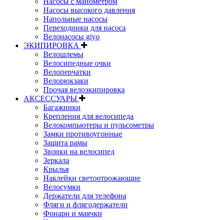
Насосы с манометром
Насосы высокого давления
Напольные насосы
Переходники для насоса
Велонасосы giyo
ЭКИПИРОВКА
Велошлемы
Велосипедные очки
Велоперчатки
Велорюкзаки
Прочая велоэкипировка
АКСЕССУАРЫ
Багажники
Крепления для велосипеда
Велокомпьютеры и пульсометры
Замки противоугонные
Защита рамы
Звонки на велосипед
Зеркала
Крылья
Наклейки светоотрожающие
Велосумки
Держатели для телефона
Фляги и флягодержатели
Фонари и маячки