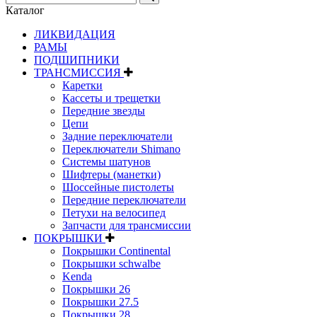
Каталог
ЛИКВИДАЦИЯ
РАМЫ
ПОДШИПНИКИ
ТРАНСМИССИЯ
Каретки
Кассеты и трещетки
Передние звезды
Цепи
Задние переключатели
Переключатели Shimano
Системы шатунов
Шифтеры (манетки)
Шоссейные пистолеты
Передние переключатели
Петухи на велосипед
Запчасти для трансмиссии
ПОКРЫШКИ
Покрышки Continental
Покрышки schwalbe
Kenda
Покрышки 26
Покрышки 27.5
Покрышки 28