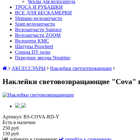
Чехлы для велосипеда
ТРОСА И РУБАШКИ
ВСЕ ДЛЯ БЕСКАМЕРКИ
Shimano велозапчасти
Sram велозапчасти
Велозапчасти Sunrace
Велозапчасти ZOOM
Велоцепи KMC
Шатуны Prowheel
Спицы DT swiss
Передние звезды Neutrino
АКСЕССУАРЫ
Наклейки светоотрожающие
Наклейки световозвращающие "Cova" 
Артикул:
RS-COVA-RD-Y
Есть в наличии
250 руб
150 руб
добавить к сравнению
перейти к сравнению