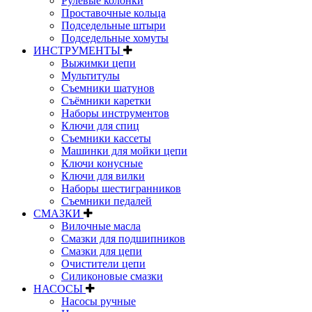
Рулевые колонки
Проставочные кольца
Подседельные штыри
Подседельные хомуты
ИНСТРУМЕНТЫ
Выжимки цепи
Мультитулы
Съемники шатунов
Съёмники каретки
Наборы инструментов
Ключи для спиц
Съемники кассеты
Машинки для мойки цепи
Ключи конусные
Ключи для вилки
Наборы шестигранников
Съемники педалей
СМАЗКИ
Вилочные масла
Смазки для подшипников
Смазки для цепи
Очистители цепи
Силиконовые смазки
НАСОСЫ
Насосы ручные