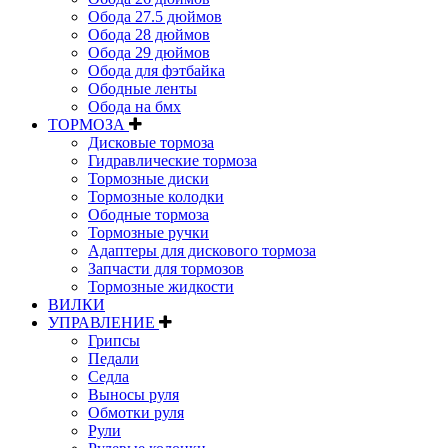
Обода 27.5 дюймов
Обода 28 дюймов
Обода 29 дюймов
Обода для фэтбайка
Ободные ленты
Обода на бмх
ТОРМОЗА
Дисковые тормоза
Гидравлические тормоза
Тормозные диски
Тормозные колодки
Ободные тормоза
Тормозные ручки
Адаптеры для дискового тормоза
Запчасти для тормозов
Тормозные жидкости
ВИЛКИ
УПРАВЛЕНИЕ
Грипсы
Педали
Седла
Выносы руля
Обмотки руля
Рули