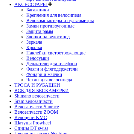
АКСЕССУАРЫ
Багажники
Крепления для велосипеда
Велокомпьютеры и пульсометры
Замки противоугонные
Защита рамы
Звонки на велосипед
Зеркала
Крылья
Наклейки светоотрожающие
Велосумки
Держатели для телефона
Фляги и флягодержатели
Фонари и маячки
Чехлы для велосипеда
ТРОСА И РУБАШКИ
ВСЕ ДЛЯ БЕСКАМЕРКИ
Shimano велозапчасти
Sram велозапчасти
Велозапчасти Sunrace
Велозапчасти ZOOM
Велоцепи KMC
Шатуны Prowheel
Спицы DT swiss
Передние звезды Neutrino