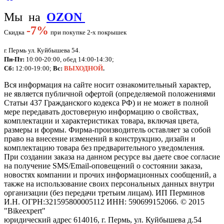
Мы на
OZON
-
7%
Скидка
при покупке 2-х покрышек
г. Пермь ул. Куйбышева 54.
Пн-Пт:
10:00-20:00, обед 14:00-14:30;
Сб:
12:00-19:00;
Вс:
ВЫХОДНОЙ
.
Вся информация на сайте носит ознакомительный характер,
не является публичной офертой (определяемой положениями
Статьи 437 Гражданского кодекса РФ) и не может в полной
мере передавать достоверную информацию о свойствах,
комплектации и характеристиках товара, включая цвета,
размеры и формы. Фирма-производитель оставляет за собой
право на внесение изменений в конструкцию, дизайн и
комплектацию товара без предварительного уведомления.
При создании заказа на данном ресурсе вы даете свое согласие
на получение SMS/Email-оповещений о состоянии заказа,
новостях компании и прочих информационных сообщений, а
также на использование своих персональных данных внутри
организации (без передачи третьим лицам).
ИП Перминов
И.Н. ОГРН:321595800005112 ИНН: 590699152066.
©
2015
"Bikeexpert
"
юридический адрес 614016, г. Пермь, ул. Куйбышева д.54