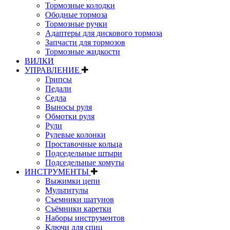
Тормозные колодки
Ободные тормоза
Тормозные ручки
Адаптеры для дискового тормоза
Запчасти для тормозов
Тормозные жидкости
ВИЛКИ
УПРАВЛЕНИЕ
Грипсы
Педали
Седла
Выносы руля
Обмотки руля
Рули
Рулевые колонки
Проставочные кольца
Подседельные штыри
Подседельные хомуты
ИНСТРУМЕНТЫ
Выжимки цепи
Мультитулы
Съемники шатунов
Съёмники каретки
Наборы инструментов
Ключи для спиц