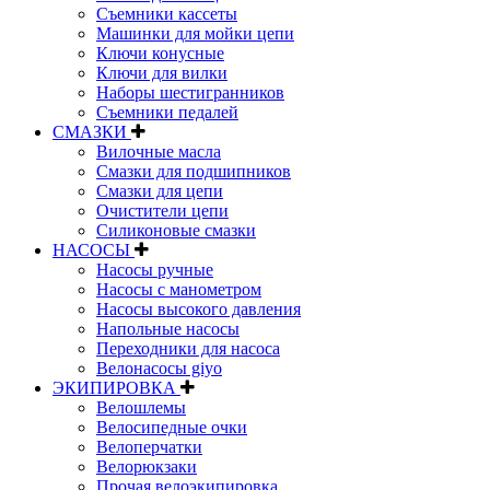
Съемники кассеты
Машинки для мойки цепи
Ключи конусные
Ключи для вилки
Наборы шестигранников
Съемники педалей
СМАЗКИ
Вилочные масла
Смазки для подшипников
Смазки для цепи
Очистители цепи
Силиконовые смазки
НАСОСЫ
Насосы ручные
Насосы с манометром
Насосы высокого давления
Напольные насосы
Переходники для насоса
Велонасосы giyo
ЭКИПИРОВКА
Велошлемы
Велосипедные очки
Велоперчатки
Велорюкзаки
Прочая велоэкипировка