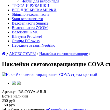
Чехлы для велосипеда
ТРОСА И РУБАШКИ
ВСЕ ДЛЯ БЕСКАМЕРКИ
Shimano велозапчасти
Sram велозапчасти
Велозапчасти Sunrace
Велозапчасти ZOOM
Велоцепи KMC
Шатуны Prowheel
Спицы DT swiss
Передние звезды Neutrino
АКСЕССУАРЫ
Наклейки светоотрожающие
Наклейки световозвращающие COVA с
Артикул:
RS-COVA-AR-R
Есть в наличии
250 руб
150 руб
добавить к сравнению
перейти к сравнению