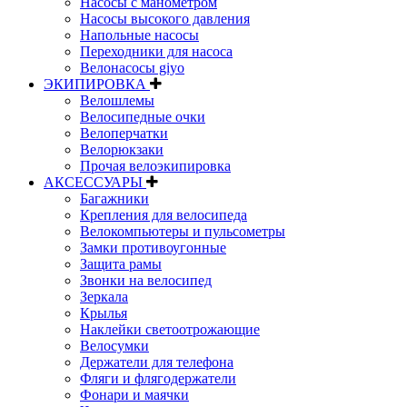
Насосы с манометром
Насосы высокого давления
Напольные насосы
Переходники для насоса
Велонасосы giyo
ЭКИПИРОВКА
Велошлемы
Велосипедные очки
Велоперчатки
Велорюкзаки
Прочая велоэкипировка
АКСЕССУАРЫ
Багажники
Крепления для велосипеда
Велокомпьютеры и пульсометры
Замки противоугонные
Защита рамы
Звонки на велосипед
Зеркала
Крылья
Наклейки светоотрожающие
Велосумки
Держатели для телефона
Фляги и флягодержатели
Фонари и маячки