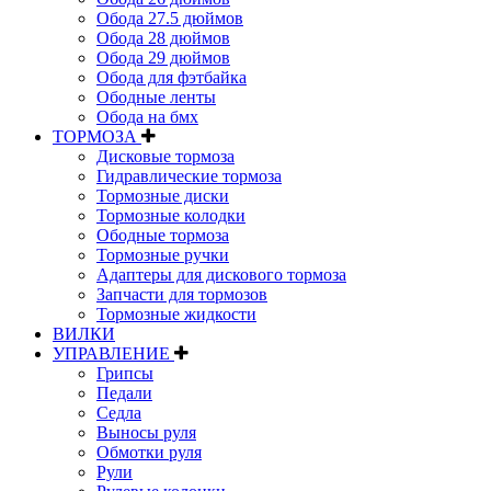
Обода 27.5 дюймов
Обода 28 дюймов
Обода 29 дюймов
Обода для фэтбайка
Ободные ленты
Обода на бмх
ТОРМОЗА
Дисковые тормоза
Гидравлические тормоза
Тормозные диски
Тормозные колодки
Ободные тормоза
Тормозные ручки
Адаптеры для дискового тормоза
Запчасти для тормозов
Тормозные жидкости
ВИЛКИ
УПРАВЛЕНИЕ
Грипсы
Педали
Седла
Выносы руля
Обмотки руля
Рули