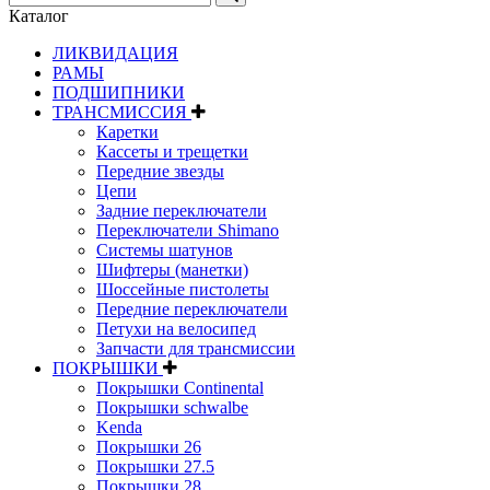
Каталог
ЛИКВИДАЦИЯ
РАМЫ
ПОДШИПНИКИ
ТРАНСМИССИЯ
Каретки
Кассеты и трещетки
Передние звезды
Цепи
Задние переключатели
Переключатели Shimano
Системы шатунов
Шифтеры (манетки)
Шоссейные пистолеты
Передние переключатели
Петухи на велосипед
Запчасти для трансмиссии
ПОКРЫШКИ
Покрышки Continental
Покрышки schwalbe
Kenda
Покрышки 26
Покрышки 27.5
Покрышки 28