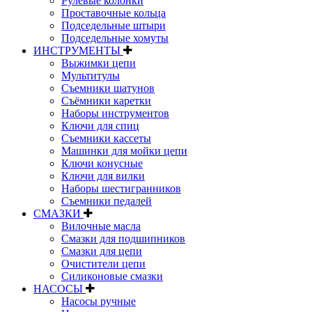
Рулевые колонки
Проставочные кольца
Подседельные штыри
Подседельные хомуты
ИНСТРУМЕНТЫ
Выжимки цепи
Мультитулы
Съемники шатунов
Съёмники каретки
Наборы инструментов
Ключи для спиц
Съемники кассеты
Машинки для мойки цепи
Ключи конусные
Ключи для вилки
Наборы шестигранников
Съемники педалей
СМАЗКИ
Вилочные масла
Смазки для подшипников
Смазки для цепи
Очистители цепи
Силиконовые смазки
НАСОСЫ
Насосы ручные