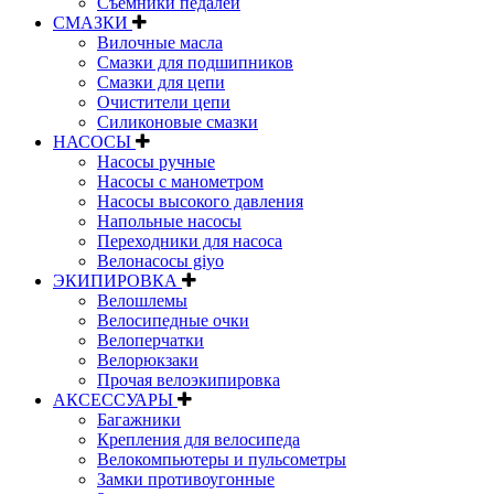
Съемники педалей
СМАЗКИ
Вилочные масла
Смазки для подшипников
Смазки для цепи
Очистители цепи
Силиконовые смазки
НАСОСЫ
Насосы ручные
Насосы с манометром
Насосы высокого давления
Напольные насосы
Переходники для насоса
Велонасосы giyo
ЭКИПИРОВКА
Велошлемы
Велосипедные очки
Велоперчатки
Велорюкзаки
Прочая велоэкипировка
АКСЕССУАРЫ
Багажники
Крепления для велосипеда
Велокомпьютеры и пульсометры
Замки противоугонные