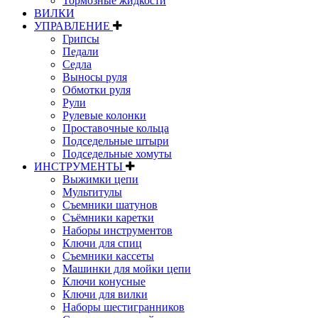
Тормозные жидкости
ВИЛКИ
УПРАВЛЕНИЕ
Грипсы
Педали
Седла
Выносы руля
Обмотки руля
Рули
Рулевые колонки
Проставочные кольца
Подседельные штыри
Подседельные хомуты
ИНСТРУМЕНТЫ
Выжимки цепи
Мультитулы
Съемники шатунов
Съёмники каретки
Наборы инструментов
Ключи для спиц
Съемники кассеты
Машинки для мойки цепи
Ключи конусные
Ключи для вилки
Наборы шестигранников