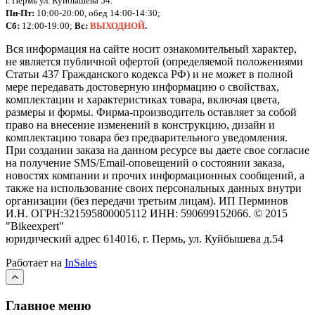
г. Пермь ул. Куйбышева 54.
Пн-Пт:
10:00-20:00, обед 14:00-14:30;
Сб:
12:00-19:00;
Вс:
ВЫХОДНОЙ
.
Вся информация на сайте носит ознакомительный характер,
не является публичной офертой (определяемой положениями
Статьи 437 Гражданского кодекса РФ) и не может в полной
мере передавать достоверную информацию о свойствах,
комплектации и характеристиках товара, включая цвета,
размеры и формы. Фирма-производитель оставляет за собой
право на внесение изменений в конструкцию, дизайн и
комплектацию товара без предварительного уведомления.
При создании заказа на данном ресурсе вы даете свое согласие
на получение SMS/Email-оповещений о состоянии заказа,
новостях компании и прочих информационных сообщений, а
также на использование своих персональных данных внутри
организации (без передачи третьим лицам).
ИП Перминов
И.Н. ОГРН:321595800005112 ИНН: 590699152066.
©
2015
"Bikeexpert
"
юридический адрес 614016, г. Пермь, ул. Куйбышева д.54
Работает на
InSales
Главное меню