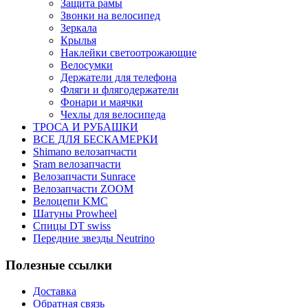
Защита рамы
Звонки на велосипед
Зеркала
Крылья
Наклейки светоотрожающие
Велосумки
Держатели для телефона
Фляги и флягодержатели
Фонари и маячки
Чехлы для велосипеда
ТРОСА И РУБАШКИ
ВСЕ ДЛЯ БЕСКАМЕРКИ
Shimano велозапчасти
Sram велозапчасти
Велозапчасти Sunrace
Велозапчасти ZOOM
Велоцепи KMC
Шатуны Prowheel
Спицы DT swiss
Передние звезды Neutrino
Полезные ссылки
Доставка
Обратная связь