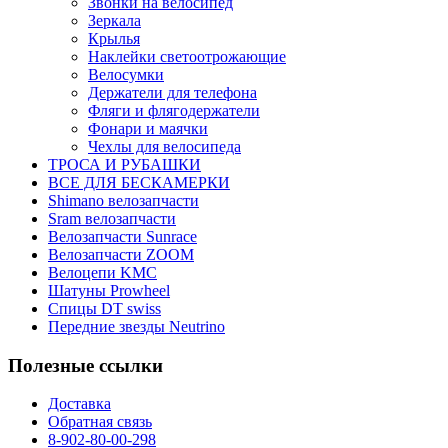
Звонки на велосипед
Зеркала
Крылья
Наклейки светоотрожающие
Велосумки
Держатели для телефона
Фляги и флягодержатели
Фонари и маячки
Чехлы для велосипеда
ТРОСА И РУБАШКИ
ВСЕ ДЛЯ БЕСКАМЕРКИ
Shimano велозапчасти
Sram велозапчасти
Велозапчасти Sunrace
Велозапчасти ZOOM
Велоцепи KMC
Шатуны Prowheel
Спицы DT swiss
Передние звезды Neutrino
Полезные ссылки
Доставка
Обратная связь
8-902-80-00-298