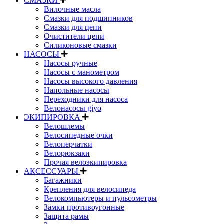
СМАЗКИ
Вилочные масла
Смазки для подшипников
Смазки для цепи
Очистители цепи
Силиконовые смазки
НАСОСЫ
Насосы ручные
Насосы с манометром
Насосы высокого давления
Напольные насосы
Переходники для насоса
Велонасосы giyo
ЭКИПИРОВКА
Велошлемы
Велосипедные очки
Велоперчатки
Велорюкзаки
Прочая велоэкипировка
АКСЕССУАРЫ
Багажники
Крепления для велосипеда
Велокомпьютеры и пульсометры
Замки противоугонные
Защита рамы