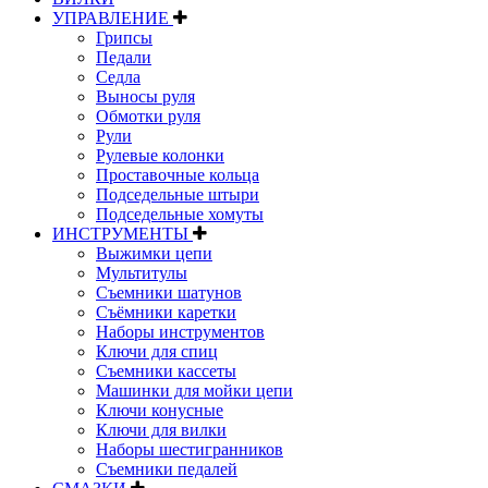
УПРАВЛЕНИЕ
Грипсы
Педали
Седла
Выносы руля
Обмотки руля
Рули
Рулевые колонки
Проставочные кольца
Подседельные штыри
Подседельные хомуты
ИНСТРУМЕНТЫ
Выжимки цепи
Мультитулы
Съемники шатунов
Съёмники каретки
Наборы инструментов
Ключи для спиц
Съемники кассеты
Машинки для мойки цепи
Ключи конусные
Ключи для вилки
Наборы шестигранников
Съемники педалей