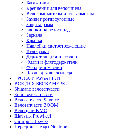
Багажники
Крепления для велосипеда
Велокомпьютеры и пульсометры
Замки противоугонные
Защита рамы
Звонки на велосипед
Зеркала
Крылья
Наклейки светоотрожающие
Велосумки
Держатели для телефона
Фляги и флягодержатели
Фонари и маячки
Чехлы для велосипеда
ТРОСА И РУБАШКИ
ВСЕ ДЛЯ БЕСКАМЕРКИ
Shimano велозапчасти
Sram велозапчасти
Велозапчасти Sunrace
Велозапчасти ZOOM
Велоцепи KMC
Шатуны Prowheel
Спицы DT swiss
Передние звезды Neutrino