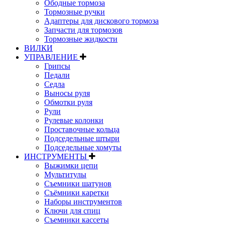
Ободные тормоза
Тормозные ручки
Адаптеры для дискового тормоза
Запчасти для тормозов
Тормозные жидкости
ВИЛКИ
УПРАВЛЕНИЕ
Грипсы
Педали
Седла
Выносы руля
Обмотки руля
Рули
Рулевые колонки
Проставочные кольца
Подседельные штыри
Подседельные хомуты
ИНСТРУМЕНТЫ
Выжимки цепи
Мультитулы
Съемники шатунов
Съёмники каретки
Наборы инструментов
Ключи для спиц
Съемники кассеты