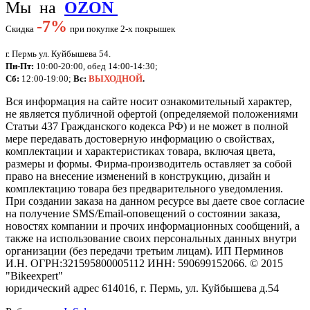
Мы на
OZON
-
7%
Скидка
при покупке 2-х покрышек
г. Пермь ул. Куйбышева 54.
Пн-Пт:
10:00-20:00, обед 14:00-14:30;
Сб:
12:00-19:00;
Вс:
ВЫХОДНОЙ
.
Вся информация на сайте носит ознакомительный характер,
не является публичной офертой (определяемой положениями
Статьи 437 Гражданского кодекса РФ) и не может в полной
мере передавать достоверную информацию о свойствах,
комплектации и характеристиках товара, включая цвета,
размеры и формы. Фирма-производитель оставляет за собой
право на внесение изменений в конструкцию, дизайн и
комплектацию товара без предварительного уведомления.
При создании заказа на данном ресурсе вы даете свое согласие
на получение SMS/Email-оповещений о состоянии заказа,
новостях компании и прочих информационных сообщений, а
также на использование своих персональных данных внутри
организации (без передачи третьим лицам).
ИП Перминов
И.Н. ОГРН:321595800005112 ИНН: 590699152066.
©
2015
"Bikeexpert
"
юридический адрес 614016, г. Пермь, ул. Куйбышева д.54