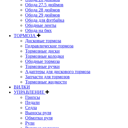
Обода 27.5 дюймов
Обода 28 дюймов
Обода 29 дюймов
Обода для фэтбайка
Ободные ленты
Обода на бмх
ТОРМОЗА
Дисковые тормоза
Гидравлические тормоза
Тормозные диски
Тормозные колодки
Ободные тормоза
Тормозные ручки
Адаптеры для дискового тормоза
Запчасти для тормозов
Тормозные жидкости
ВИЛКИ
УПРАВЛЕНИЕ
Грипсы
Педали
Седла
Выносы руля
Обмотки руля
Рули