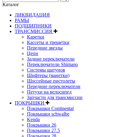
Каталог
ЛИКВИДАЦИЯ
РАМЫ
ПОДШИПНИКИ
ТРАНСМИССИЯ
Каретки
Кассеты и трещетки
Передние звезды
Цепи
Задние переключатели
Переключатели Shimano
Системы шатунов
Шифтеры (манетки)
Шоссейные пистолеты
Передние переключатели
Петухи на велосипед
Запчасти для трансмиссии
ПОКРЫШКИ
Покрышки Continental
Покрышки schwalbe
Kenda
Покрышки 26
Покрышки 27.5
Покрышки 28