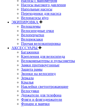
Насосы с манометром
Насосы высокого давления
Напольные насосы
Переходники для насоса
Велонасосы giyo
ЭКИПИРОВКА
Велошлемы
Велосипедные очки
Велоперчатки
Велорюкзаки
Прочая велоэкипировка
АКСЕССУАРЫ
Багажники
Крепления для велосипеда
Велокомпьютеры и пульсометры
Замки противоугонные
Защита рамы
Звонки на велосипед
Зеркала
Крылья
Наклейки светоотрожающие
Велосумки
Держатели для телефона
Фляги и флягодержатели
Фонари и маячки