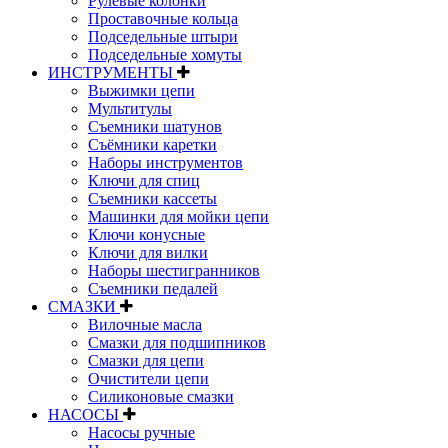
Рулевые колонки
Проставочные кольца
Подседельные штыри
Подседельные хомуты
ИНСТРУМЕНТЫ
Выжимки цепи
Мультитулы
Съемники шатунов
Съёмники каретки
Наборы инструментов
Ключи для спиц
Съемники кассеты
Машинки для мойки цепи
Ключи конусные
Ключи для вилки
Наборы шестигранников
Съемники педалей
СМАЗКИ
Вилочные масла
Смазки для подшипников
Смазки для цепи
Очистители цепи
Силиконовые смазки
НАСОСЫ
Насосы ручные