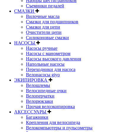
Наборы шестигранников
Съемники педалей
СМАЗКИ
Вилочные масла
Смазки для подшипников
Смазки для цепи
Очистители цепи
Силиконовые смазки
НАСОСЫ
Насосы ручные
Насосы с манометром
Насосы высокого давления
Напольные насосы
Переходники для насоса
Велонасосы giyo
ЭКИПИРОВКА
Велошлемы
Велосипедные очки
Велоперчатки
Велорюкзаки
Прочая велоэкипировка
АКСЕССУАРЫ
Багажники
Крепления для велосипеда
Велокомпьютеры и пульсометры