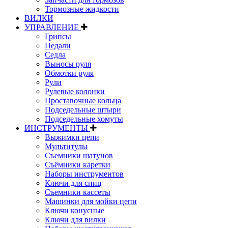
Тормозные жидкости
ВИЛКИ
УПРАВЛЕНИЕ
Грипсы
Педали
Седла
Выносы руля
Обмотки руля
Рули
Рулевые колонки
Проставочные кольца
Подседельные штыри
Подседельные хомуты
ИНСТРУМЕНТЫ
Выжимки цепи
Мультитулы
Съемники шатунов
Съёмники каретки
Наборы инструментов
Ключи для спиц
Съемники кассеты
Машинки для мойки цепи
Ключи конусные
Ключи для вилки