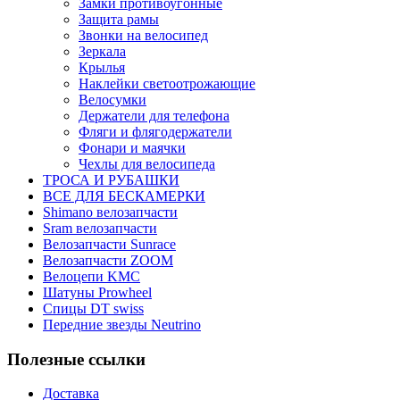
Замки противоугонные
Защита рамы
Звонки на велосипед
Зеркала
Крылья
Наклейки светоотрожающие
Велосумки
Держатели для телефона
Фляги и флягодержатели
Фонари и маячки
Чехлы для велосипеда
ТРОСА И РУБАШКИ
ВСЕ ДЛЯ БЕСКАМЕРКИ
Shimano велозапчасти
Sram велозапчасти
Велозапчасти Sunrace
Велозапчасти ZOOM
Велоцепи KMC
Шатуны Prowheel
Спицы DT swiss
Передние звезды Neutrino
Полезные ссылки
Доставка