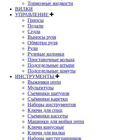
Тормозные жидкости
ВИЛКИ
УПРАВЛЕНИЕ
Грипсы
Педали
Седла
Выносы руля
Обмотки руля
Рули
Рулевые колонки
Проставочные кольца
Подседельные штыри
Подседельные хомуты
ИНСТРУМЕНТЫ
Выжимки цепи
Мультитулы
Съемники шатунов
Съёмники каретки
Наборы инструментов
Ключи для спиц
Съемники кассеты
Машинки для мойки цепи
Ключи конусные
Ключи для вилки
Наборы шестигранников