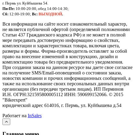
г. Пермь ул. Куйбышева 54.
Пн-Пт:
10:00-20:00, обед 14:00-14:30;
Сб:
12:00-19:00;
Вс:
ВЫХОДНОЙ
.
Вся информация на сайте носит ознакомительный характер,
не является публичной офертой (определяемой положениями
Статьи 437 Гражданского кодекса РФ) и не может в полной
мере передавать достоверную информацию о свойствах,
комплектации и характеристиках товара, включая цвета,
размеры и формы. Фирма-производитель оставляет за собой
право на внесение изменений в конструкцию, дизайн и
комплектацию товара без предварительного уведомления.
При создании заказа на данном ресурсе вы даете свое согласие
на получение SMS/Email-оповещений о состоянии заказа,
новостях компании и прочих информационных сообщений, а
также на использование своих персональных данных внутри
организации (без передачи третьим лицам).
ИП Перминов
И.Н. ОГРН:321595800005112 ИНН: 590699152066.
©
2015
"Bikeexpert
"
юридический адрес 614016, г. Пермь, ул. Куйбышева д.54
Работает на
InSales
Главное меню