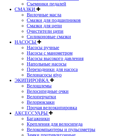
Съемники педалей
СМАЗКИ
Вилочные масла
Смазки для подшипников
Смазки для цепи
Очистители цепи
Силиконовые смазки
НАСОСЫ
Насосы ручные
Насосы с манометром
Насосы высокого давления
Напольные насосы
Переходники для насоса
Велонасосы giyo
ЭКИПИРОВКА
Велошлемы
Велосипедные очки
Велоперчатки
Велорюкзаки
Прочая велоэкипировка
АКСЕССУАРЫ
Багажники
Крепления для велосипеда
Велокомпьютеры и пульсометры
Замки противоугонные