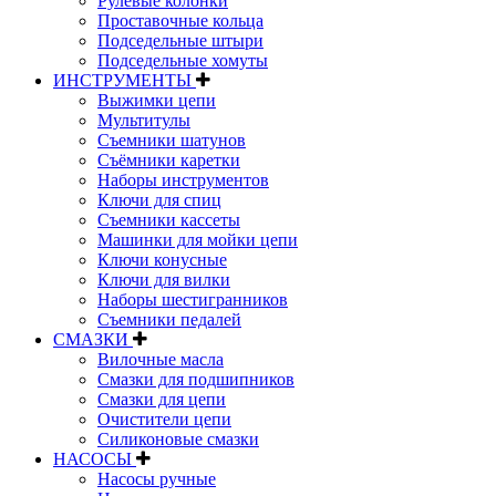
Рулевые колонки
Проставочные кольца
Подседельные штыри
Подседельные хомуты
ИНСТРУМЕНТЫ
Выжимки цепи
Мультитулы
Съемники шатунов
Съёмники каретки
Наборы инструментов
Ключи для спиц
Съемники кассеты
Машинки для мойки цепи
Ключи конусные
Ключи для вилки
Наборы шестигранников
Съемники педалей
СМАЗКИ
Вилочные масла
Смазки для подшипников
Смазки для цепи
Очистители цепи
Силиконовые смазки
НАСОСЫ
Насосы ручные