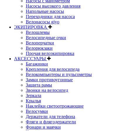
Насосы с манометром
Насосы высокого давления
Напольные насосы
Переходники для насоса
Велонасосы giyo
ЭКИПИРОВКА
Велошлемы
Велосипедные очки
Велоперчатки
Велорюкзаки
Прочая велоэкипировка
АКСЕССУАРЫ
Багажники
Крепления для велосипеда
Велокомпьютеры и пульсометры
Замки противоугонные
Защита рамы
Звонки на велосипед
Зеркала
Крылья
Наклейки светоотрожающие
Велосумки
Держатели для телефона
Фляги и флягодержатели
Фонари и маячки