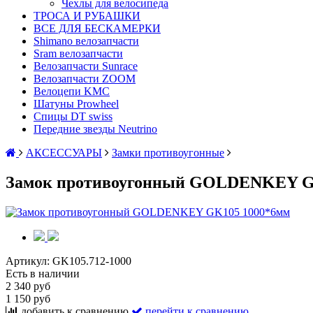
Чехлы для велосипеда
ТРОСА И РУБАШКИ
ВСЕ ДЛЯ БЕСКАМЕРКИ
Shimano велозапчасти
Sram велозапчасти
Велозапчасти Sunrace
Велозапчасти ZOOM
Велоцепи KMC
Шатуны Prowheel
Спицы DT swiss
Передние звезды Neutrino
АКСЕССУАРЫ
Замки противоугонные
Замок противоугонный GOLDENKEY GK
Артикул:
GK105.712-1000
Есть в наличии
2 340 руб
1 150 руб
добавить к сравнению
перейти к сравнению