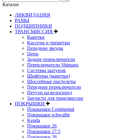
Каталог
ЛИКВИДАЦИЯ
РАМЫ
ПОДШИПНИКИ
ТРАНСМИССИЯ
Каретки
Кассеты и трещетки
Передние звезды
Цепи
Задние переключатели
Переключатели Shimano
Системы шатунов
Шифтеры (манетки)
Шоссейные пистолеты
Передние переключатели
Петухи на велосипед
Запчасти для трансмиссии
ПОКРЫШКИ
Покрышки Continental
Покрышки schwalbe
Kenda
Покрышки 26
Покрышки 27.5
Покрышки 28