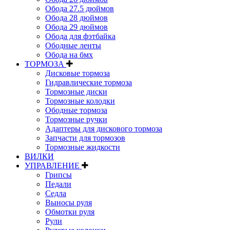
Обода 27.5 дюймов
Обода 28 дюймов
Обода 29 дюймов
Обода для фэтбайка
Ободные ленты
Обода на бмх
ТОРМОЗА
Дисковые тормоза
Гидравлические тормоза
Тормозные диски
Тормозные колодки
Ободные тормоза
Тормозные ручки
Адаптеры для дискового тормоза
Запчасти для тормозов
Тормозные жидкости
ВИЛКИ
УПРАВЛЕНИЕ
Грипсы
Педали
Седла
Выносы руля
Обмотки руля
Рули