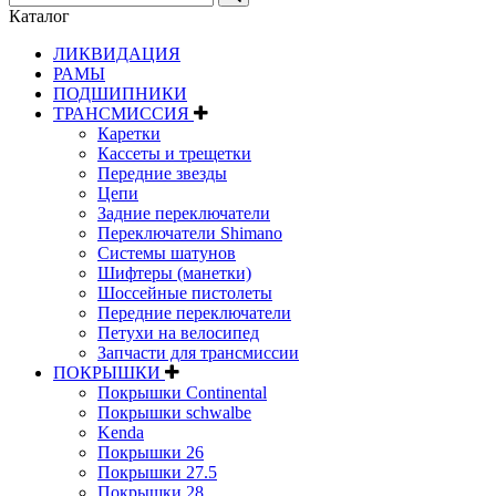
Каталог
ЛИКВИДАЦИЯ
РАМЫ
ПОДШИПНИКИ
ТРАНСМИССИЯ
Каретки
Кассеты и трещетки
Передние звезды
Цепи
Задние переключатели
Переключатели Shimano
Системы шатунов
Шифтеры (манетки)
Шоссейные пистолеты
Передние переключатели
Петухи на велосипед
Запчасти для трансмиссии
ПОКРЫШКИ
Покрышки Continental
Покрышки schwalbe
Kenda
Покрышки 26
Покрышки 27.5
Покрышки 28