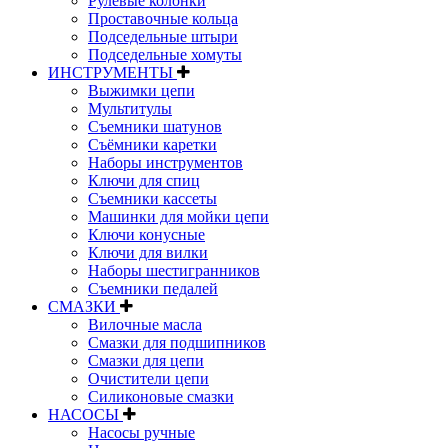
Рулевые колонки
Проставочные кольца
Подседельные штыри
Подседельные хомуты
ИНСТРУМЕНТЫ
Выжимки цепи
Мультитулы
Съемники шатунов
Съёмники каретки
Наборы инструментов
Ключи для спиц
Съемники кассеты
Машинки для мойки цепи
Ключи конусные
Ключи для вилки
Наборы шестигранников
Съемники педалей
СМАЗКИ
Вилочные масла
Смазки для подшипников
Смазки для цепи
Очистители цепи
Силиконовые смазки
НАСОСЫ
Насосы ручные