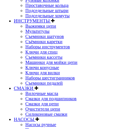
Рулевые колонки
Проставочные кольца
Подседельные штыри
Подседельные хомуты
ИНСТРУМЕНТЫ
Выжимки цепи
Мультитулы
Съемники шатунов
Съёмники каретки
Наборы инструментов
Ключи для спиц
Съемники кассеты
Машинки для мойки цепи
Ключи конусные
Ключи для вилки
Наборы шестигранников
Съемники педалей
СМАЗКИ
Вилочные масла
Смазки для подшипников
Смазки для цепи
Очистители цепи
Силиконовые смазки
НАСОСЫ
Насосы ручные