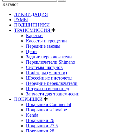
Каталог
ЛИКВИДАЦИЯ
РАМЫ
ПОДШИПНИКИ
ТРАНСМИССИЯ
Каретки
Кассеты и трещетки
Передние звезды
Цепи
Задние переключатели
Переключатели Shimano
Системы шатунов
Шифтеры (манетки)
Шоссейные пистолеты
Передние переключатели
Петухи на велосипед
Запчасти для трансмиссии
ПОКРЫШКИ
Покрышки Continental
Покрышки schwalbe
Kenda
Покрышки 26
Покрышки 27.5
Покрышки 28