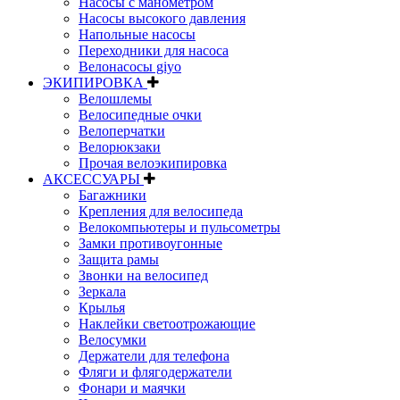
Насосы с манометром
Насосы высокого давления
Напольные насосы
Переходники для насоса
Велонасосы giyo
ЭКИПИРОВКА
Велошлемы
Велосипедные очки
Велоперчатки
Велорюкзаки
Прочая велоэкипировка
АКСЕССУАРЫ
Багажники
Крепления для велосипеда
Велокомпьютеры и пульсометры
Замки противоугонные
Защита рамы
Звонки на велосипед
Зеркала
Крылья
Наклейки светоотрожающие
Велосумки
Держатели для телефона
Фляги и флягодержатели
Фонари и маячки