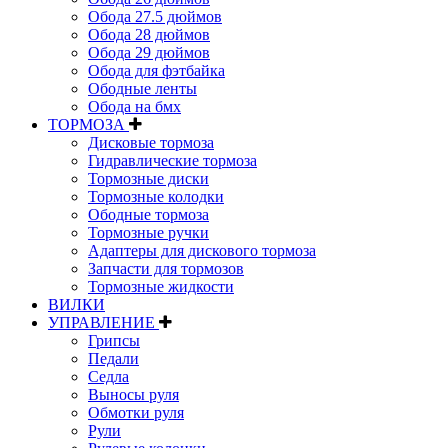
Обода 27.5 дюймов
Обода 28 дюймов
Обода 29 дюймов
Обода для фэтбайка
Ободные ленты
Обода на бмх
ТОРМОЗА
Дисковые тормоза
Гидравлические тормоза
Тормозные диски
Тормозные колодки
Ободные тормоза
Тормозные ручки
Адаптеры для дискового тормоза
Запчасти для тормозов
Тормозные жидкости
ВИЛКИ
УПРАВЛЕНИЕ
Грипсы
Педали
Седла
Выносы руля
Обмотки руля
Рули