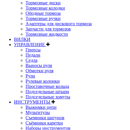
Тормозные диски
Тормозные колодки
Ободные тормоза
Тормозные ручки
Адаптеры для дискового тормоза
Запчасти для тормозов
Тормозные жидкости
ВИЛКИ
УПРАВЛЕНИЕ
Грипсы
Педали
Седла
Выносы руля
Обмотки руля
Рули
Рулевые колонки
Проставочные кольца
Подседельные штыри
Подседельные хомуты
ИНСТРУМЕНТЫ
Выжимки цепи
Мультитулы
Съемники шатунов
Съёмники каретки
Наборы инструментов