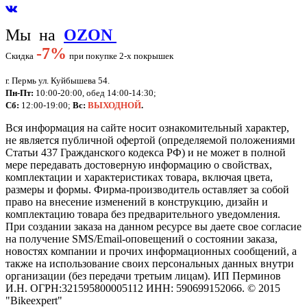
Мы на
OZON
-
7%
Скидка
при покупке 2-х покрышек
г. Пермь ул. Куйбышева 54.
Пн-Пт:
10:00-20:00, обед 14:00-14:30;
Сб:
12:00-19:00;
Вс:
ВЫХОДНОЙ
.
Вся информация на сайте носит ознакомительный характер,
не является публичной офертой (определяемой положениями
Статьи 437 Гражданского кодекса РФ) и не может в полной
мере передавать достоверную информацию о свойствах,
комплектации и характеристиках товара, включая цвета,
размеры и формы. Фирма-производитель оставляет за собой
право на внесение изменений в конструкцию, дизайн и
комплектацию товара без предварительного уведомления.
При создании заказа на данном ресурсе вы даете свое согласие
на получение SMS/Email-оповещений о состоянии заказа,
новостях компании и прочих информационных сообщений, а
также на использование своих персональных данных внутри
организации (без передачи третьим лицам).
ИП Перминов
И.Н. ОГРН:321595800005112 ИНН: 590699152066.
©
2015
"Bikeexpert
"