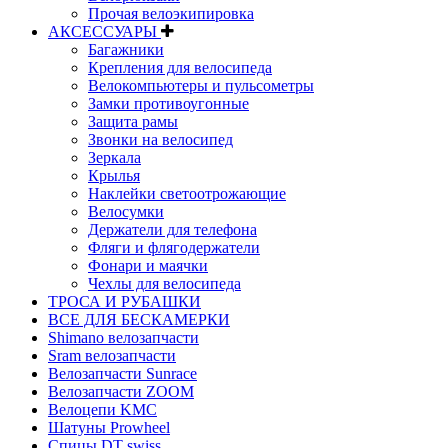
Прочая велоэкипировка
АКСЕССУАРЫ
Багажники
Крепления для велосипеда
Велокомпьютеры и пульсометры
Замки противоугонные
Защита рамы
Звонки на велосипед
Зеркала
Крылья
Наклейки светоотрожающие
Велосумки
Держатели для телефона
Фляги и флягодержатели
Фонари и маячки
Чехлы для велосипеда
ТРОСА И РУБАШКИ
ВСЕ ДЛЯ БЕСКАМЕРКИ
Shimano велозапчасти
Sram велозапчасти
Велозапчасти Sunrace
Велозапчасти ZOOM
Велоцепи KMC
Шатуны Prowheel
Спицы DT swiss