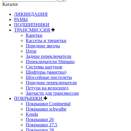
Каталог
ЛИКВИДАЦИЯ
РАМЫ
ПОДШИПНИКИ
ТРАНСМИССИЯ
Каретки
Кассеты и трещетки
Передние звезды
Цепи
Задние переключатели
Переключатели Shimano
Системы шатунов
Шифтеры (манетки)
Шоссейные пистолеты
Передние переключатели
Петухи на велосипед
Запчасти для трансмиссии
ПОКРЫШКИ
Покрышки Continental
Покрышки schwalbe
Kenda
Покрышки 26
Покрышки 27.5
Покрышки 28