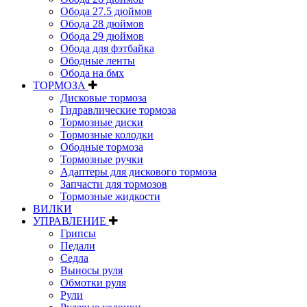
Обода 27.5 дюймов
Обода 28 дюймов
Обода 29 дюймов
Обода для фэтбайка
Ободные ленты
Обода на бмх
ТОРМОЗА
Дисковые тормоза
Гидравлические тормоза
Тормозные диски
Тормозные колодки
Ободные тормоза
Тормозные ручки
Адаптеры для дискового тормоза
Запчасти для тормозов
Тормозные жидкости
ВИЛКИ
УПРАВЛЕНИЕ
Грипсы
Педали
Седла
Выносы руля
Обмотки руля
Рули