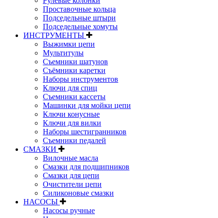
Рулевые колонки
Проставочные кольца
Подседельные штыри
Подседельные хомуты
ИНСТРУМЕНТЫ
Выжимки цепи
Мультитулы
Съемники шатунов
Съёмники каретки
Наборы инструментов
Ключи для спиц
Съемники кассеты
Машинки для мойки цепи
Ключи конусные
Ключи для вилки
Наборы шестигранников
Съемники педалей
СМАЗКИ
Вилочные масла
Смазки для подшипников
Смазки для цепи
Очистители цепи
Силиконовые смазки
НАСОСЫ
Насосы ручные