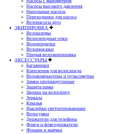
Насосы с манометром
Насосы высокого давления
Напольные насосы
Переходники для насоса
Велонасосы giyo
ЭКИПИРОВКА
Велошлемы
Велосипедные очки
Велоперчатки
Велорюкзаки
Прочая велоэкипировка
АКСЕССУАРЫ
Багажники
Крепления для велосипеда
Велокомпьютеры и пульсометры
Замки противоугонные
Защита рамы
Звонки на велосипед
Зеркала
Крылья
Наклейки светоотрожающие
Велосумки
Держатели для телефона
Фляги и флягодержатели
Фонари и маячки