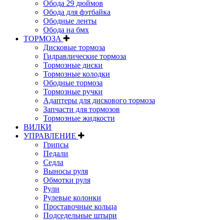
Обода 29 дюймов
Обода для фэтбайка
Ободные ленты
Обода на бмх
ТОРМОЗА
Дисковые тормоза
Гидравлические тормоза
Тормозные диски
Тормозные колодки
Ободные тормоза
Тормозные ручки
Адаптеры для дискового тормоза
Запчасти для тормозов
Тормозные жидкости
ВИЛКИ
УПРАВЛЕНИЕ
Грипсы
Педали
Седла
Выносы руля
Обмотки руля
Рули
Рулевые колонки
Проставочные кольца
Подседельные штыри