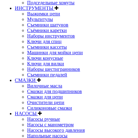
Подседельные хомуты
ИНСТРУМЕНТЫ
Выжимки цепи
Мультитулы
Съемники шатунов
Съёмники каретки
Наборы инструментов
Ключи для спиц
Съемники кассеты
Машинки для мойки цепи
Ключи конусные
Ключи для вилки
Наборы шестигранников
Съемники педалей
СМАЗКИ
Вилочные масла
Смазки для подшипников
Смазки для цепи
Очистители цепи
Силиконовые смазки
НАСОСЫ
Насосы ручные
Насосы с манометром
Насосы высокого давления
Напольные насосы