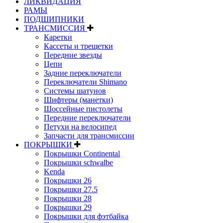
ЛИКВИДАЦИЯ
РАМЫ
ПОДШИПНИКИ
ТРАНСМИССИЯ
Каретки
Кассеты и трещетки
Передние звезды
Цепи
Задние переключатели
Переключатели Shimano
Системы шатунов
Шифтеры (манетки)
Шоссейные пистолеты
Передние переключатели
Петухи на велосипед
Запчасти для трансмиссии
ПОКРЫШКИ
Покрышки Continental
Покрышки schwalbe
Kenda
Покрышки 26
Покрышки 27.5
Покрышки 28
Покрышки 29
Покрышки для фэтбайка