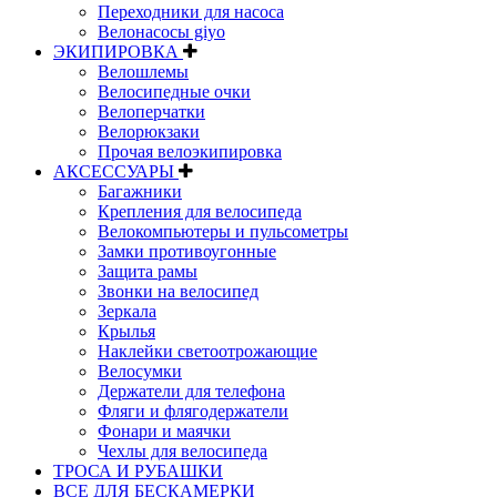
Переходники для насоса
Велонасосы giyo
ЭКИПИРОВКА
Велошлемы
Велосипедные очки
Велоперчатки
Велорюкзаки
Прочая велоэкипировка
АКСЕССУАРЫ
Багажники
Крепления для велосипеда
Велокомпьютеры и пульсометры
Замки противоугонные
Защита рамы
Звонки на велосипед
Зеркала
Крылья
Наклейки светоотрожающие
Велосумки
Держатели для телефона
Фляги и флягодержатели
Фонари и маячки
Чехлы для велосипеда
ТРОСА И РУБАШКИ
ВСЕ ДЛЯ БЕСКАМЕРКИ