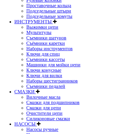
Рулевые колонки
Проставочные кольца
Подседельные штыри
Подседельные хомуты
ИНСТРУМЕНТЫ
Выжимки цепи
Мультитулы
Съемники шатунов
Съёмники каретки
Наборы инструментов
Ключи для спиц
Съемники кассеты
Машинки для мойки цепи
Ключи конусные
Ключи для вилки
Наборы шестигранников
Съемники педалей
СМАЗКИ
Вилочные масла
Смазки для подшипников
Смазки для цепи
Очистители цепи
Силиконовые смазки
НАСОСЫ
Насосы ручные