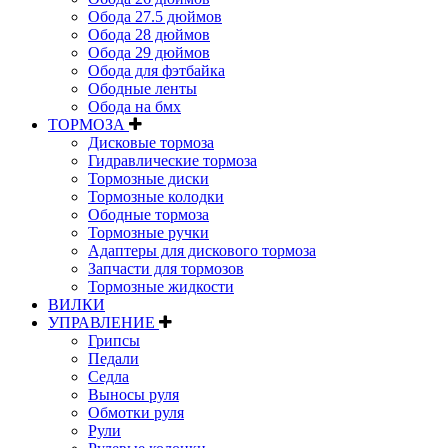
Обода 27.5 дюймов
Обода 28 дюймов
Обода 29 дюймов
Обода для фэтбайка
Ободные ленты
Обода на бмх
ТОРМОЗА
Дисковые тормоза
Гидравлические тормоза
Тормозные диски
Тормозные колодки
Ободные тормоза
Тормозные ручки
Адаптеры для дискового тормоза
Запчасти для тормозов
Тормозные жидкости
ВИЛКИ
УПРАВЛЕНИЕ
Грипсы
Педали
Седла
Выносы руля
Обмотки руля
Рули