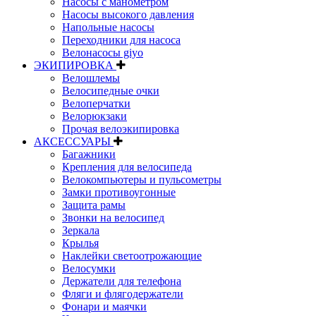
Насосы с манометром
Насосы высокого давления
Напольные насосы
Переходники для насоса
Велонасосы giyo
ЭКИПИРОВКА
Велошлемы
Велосипедные очки
Велоперчатки
Велорюкзаки
Прочая велоэкипировка
АКСЕССУАРЫ
Багажники
Крепления для велосипеда
Велокомпьютеры и пульсометры
Замки противоугонные
Защита рамы
Звонки на велосипед
Зеркала
Крылья
Наклейки светоотрожающие
Велосумки
Держатели для телефона
Фляги и флягодержатели
Фонари и маячки