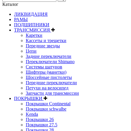
Каталог
ЛИКВИДАЦИЯ
РАМЫ
ПОДШИПНИКИ
ТРАНСМИССИЯ
Каретки
Кассеты и трещетки
Передние звезды
Цепи
Задние переключатели
Переключатели Shimano
Системы шатунов
Шифтеры (манетки)
Шоссейные пистолеты
Передние переключатели
Петухи на велосипед
Запчасти для трансмиссии
ПОКРЫШКИ
Покрышки Continental
Покрышки schwalbe
Kenda
Покрышки 26
Покрышки 27.5
Покрышки 28