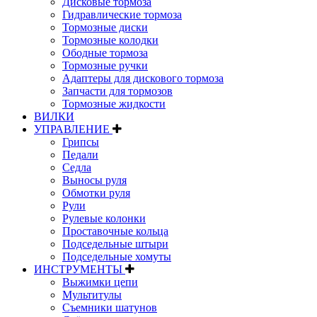
Дисковые тормоза
Гидравлические тормоза
Тормозные диски
Тормозные колодки
Ободные тормоза
Тормозные ручки
Адаптеры для дискового тормоза
Запчасти для тормозов
Тормозные жидкости
ВИЛКИ
УПРАВЛЕНИЕ
Грипсы
Педали
Седла
Выносы руля
Обмотки руля
Рули
Рулевые колонки
Проставочные кольца
Подседельные штыри
Подседельные хомуты
ИНСТРУМЕНТЫ
Выжимки цепи
Мультитулы
Съемники шатунов