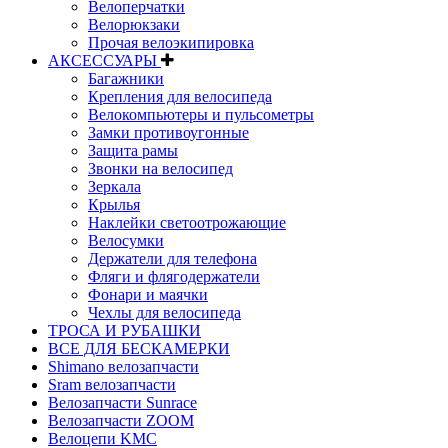
Велоперчатки
Велорюкзаки
Прочая велоэкипировка
АКСЕССУАРЫ
Багажники
Крепления для велосипеда
Велокомпьютеры и пульсометры
Замки противоугонные
Защита рамы
Звонки на велосипед
Зеркала
Крылья
Наклейки светоотрожающие
Велосумки
Держатели для телефона
Фляги и флягодержатели
Фонари и маячки
Чехлы для велосипеда
ТРОСА И РУБАШКИ
ВСЕ ДЛЯ БЕСКАМЕРКИ
Shimano велозапчасти
Sram велозапчасти
Велозапчасти Sunrace
Велозапчасти ZOOM
Велоцепи KMC