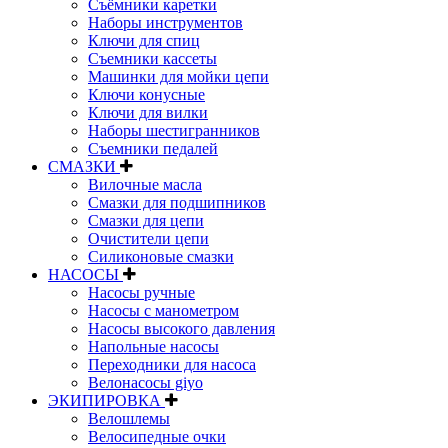
Съёмники каретки
Наборы инструментов
Ключи для спиц
Съемники кассеты
Машинки для мойки цепи
Ключи конусные
Ключи для вилки
Наборы шестигранников
Съемники педалей
СМАЗКИ
Вилочные масла
Смазки для подшипников
Смазки для цепи
Очистители цепи
Силиконовые смазки
НАСОСЫ
Насосы ручные
Насосы с манометром
Насосы высокого давления
Напольные насосы
Переходники для насоса
Велонасосы giyo
ЭКИПИРОВКА
Велошлемы
Велосипедные очки