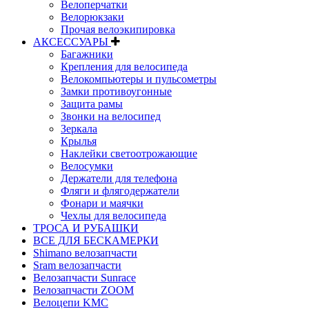
Велоперчатки
Велорюкзаки
Прочая велоэкипировка
АКСЕССУАРЫ
Багажники
Крепления для велосипеда
Велокомпьютеры и пульсометры
Замки противоугонные
Защита рамы
Звонки на велосипед
Зеркала
Крылья
Наклейки светоотрожающие
Велосумки
Держатели для телефона
Фляги и флягодержатели
Фонари и маячки
Чехлы для велосипеда
ТРОСА И РУБАШКИ
ВСЕ ДЛЯ БЕСКАМЕРКИ
Shimano велозапчасти
Sram велозапчасти
Велозапчасти Sunrace
Велозапчасти ZOOM
Велоцепи KMC