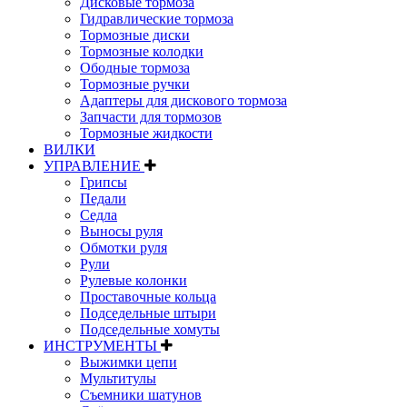
Дисковые тормоза
Гидравлические тормоза
Тормозные диски
Тормозные колодки
Ободные тормоза
Тормозные ручки
Адаптеры для дискового тормоза
Запчасти для тормозов
Тормозные жидкости
ВИЛКИ
УПРАВЛЕНИЕ
Грипсы
Педали
Седла
Выносы руля
Обмотки руля
Рули
Рулевые колонки
Проставочные кольца
Подседельные штыри
Подседельные хомуты
ИНСТРУМЕНТЫ
Выжимки цепи
Мультитулы
Съемники шатунов