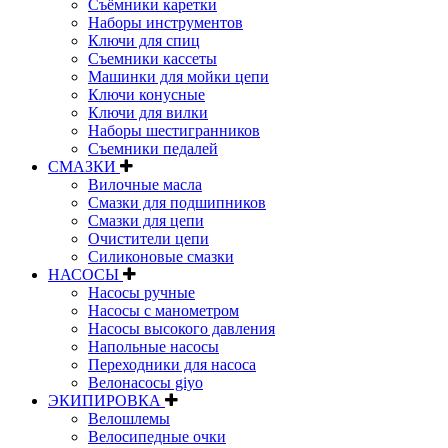
Съёмники каретки
Наборы инструментов
Ключи для спиц
Съемники кассеты
Машинки для мойки цепи
Ключи конусные
Ключи для вилки
Наборы шестигранников
Съемники педалей
СМАЗКИ
Вилочные масла
Смазки для подшипников
Смазки для цепи
Очистители цепи
Силиконовые смазки
НАСОСЫ
Насосы ручные
Насосы с манометром
Насосы высокого давления
Напольные насосы
Переходники для насоса
Велонасосы giyo
ЭКИПИРОВКА
Велошлемы
Велосипедные очки