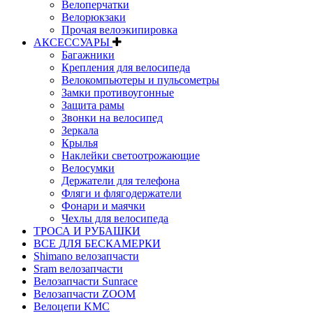
Велоперчатки
Велорюкзаки
Прочая велоэкипировка
АКСЕССУАРЫ
Багажники
Крепления для велосипеда
Велокомпьютеры и пульсометры
Замки противоугонные
Защита рамы
Звонки на велосипед
Зеркала
Крылья
Наклейки светоотрожающие
Велосумки
Держатели для телефона
Фляги и флягодержатели
Фонари и маячки
Чехлы для велосипеда
ТРОСА И РУБАШКИ
ВСЕ ДЛЯ БЕСКАМЕРКИ
Shimano велозапчасти
Sram велозапчасти
Велозапчасти Sunrace
Велозапчасти ZOOM
Велоцепи KMC