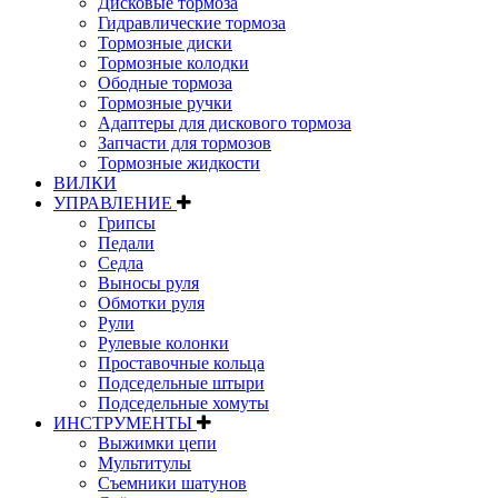
Дисковые тормоза
Гидравлические тормоза
Тормозные диски
Тормозные колодки
Ободные тормоза
Тормозные ручки
Адаптеры для дискового тормоза
Запчасти для тормозов
Тормозные жидкости
ВИЛКИ
УПРАВЛЕНИЕ
Грипсы
Педали
Седла
Выносы руля
Обмотки руля
Рули
Рулевые колонки
Проставочные кольца
Подседельные штыри
Подседельные хомуты
ИНСТРУМЕНТЫ
Выжимки цепи
Мультитулы
Съемники шатунов