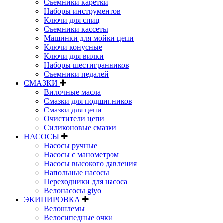
Съёмники каретки
Наборы инструментов
Ключи для спиц
Съемники кассеты
Машинки для мойки цепи
Ключи конусные
Ключи для вилки
Наборы шестигранников
Съемники педалей
СМАЗКИ
Вилочные масла
Смазки для подшипников
Смазки для цепи
Очистители цепи
Силиконовые смазки
НАСОСЫ
Насосы ручные
Насосы с манометром
Насосы высокого давления
Напольные насосы
Переходники для насоса
Велонасосы giyo
ЭКИПИРОВКА
Велошлемы
Велосипедные очки