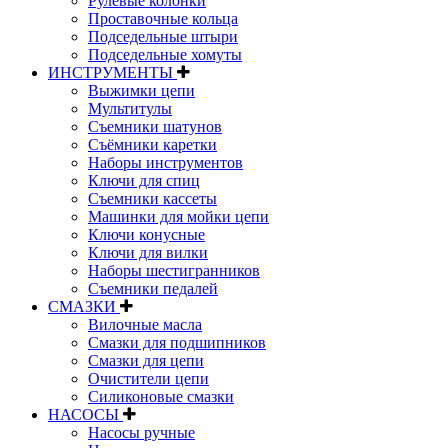
Рулевые колонки
Проставочные кольца
Подседельные штыри
Подседельные хомуты
ИНСТРУМЕНТЫ
Выжимки цепи
Мультитулы
Съемники шатунов
Съёмники каретки
Наборы инструментов
Ключи для спиц
Съемники кассеты
Машинки для мойки цепи
Ключи конусные
Ключи для вилки
Наборы шестигранников
Съемники педалей
СМАЗКИ
Вилочные масла
Смазки для подшипников
Смазки для цепи
Очистители цепи
Силиконовые смазки
НАСОСЫ
Насосы ручные