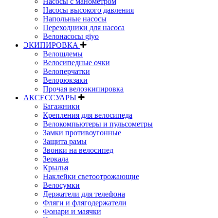
Насосы с манометром
Насосы высокого давления
Напольные насосы
Переходники для насоса
Велонасосы giyo
ЭКИПИРОВКА
Велошлемы
Велосипедные очки
Велоперчатки
Велорюкзаки
Прочая велоэкипировка
АКСЕССУАРЫ
Багажники
Крепления для велосипеда
Велокомпьютеры и пульсометры
Замки противоугонные
Защита рамы
Звонки на велосипед
Зеркала
Крылья
Наклейки светоотрожающие
Велосумки
Держатели для телефона
Фляги и флягодержатели
Фонари и маячки