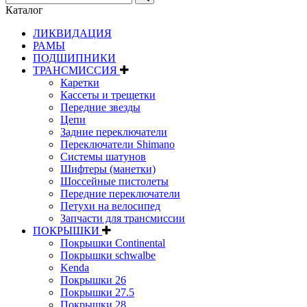
Каталог
ЛИКВИДАЦИЯ
РАМЫ
ПОДШИПНИКИ
ТРАНСМИССИЯ
Каретки
Кассеты и трещетки
Передние звезды
Цепи
Задние переключатели
Переключатели Shimano
Системы шатунов
Шифтеры (манетки)
Шоссейные пистолеты
Передние переключатели
Петухи на велосипед
Запчасти для трансмиссии
ПОКРЫШКИ
Покрышки Continental
Покрышки schwalbe
Kenda
Покрышки 26
Покрышки 27.5
Покрышки 28