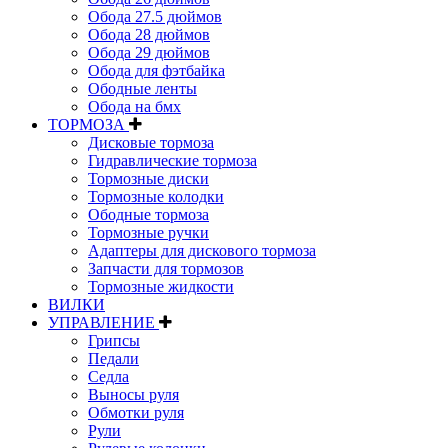
Обода 27.5 дюймов
Обода 28 дюймов
Обода 29 дюймов
Обода для фэтбайка
Ободные ленты
Обода на бмх
ТОРМОЗА
Дисковые тормоза
Гидравлические тормоза
Тормозные диски
Тормозные колодки
Ободные тормоза
Тормозные ручки
Адаптеры для дискового тормоза
Запчасти для тормозов
Тормозные жидкости
ВИЛКИ
УПРАВЛЕНИЕ
Грипсы
Педали
Седла
Выносы руля
Обмотки руля
Рули