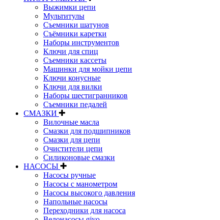
Выжимки цепи
Мультитулы
Съемники шатунов
Съёмники каретки
Наборы инструментов
Ключи для спиц
Съемники кассеты
Машинки для мойки цепи
Ключи конусные
Ключи для вилки
Наборы шестигранников
Съемники педалей
СМАЗКИ
Вилочные масла
Смазки для подшипников
Смазки для цепи
Очистители цепи
Силиконовые смазки
НАСОСЫ
Насосы ручные
Насосы с манометром
Насосы высокого давления
Напольные насосы
Переходники для насоса
Велонасосы giyo