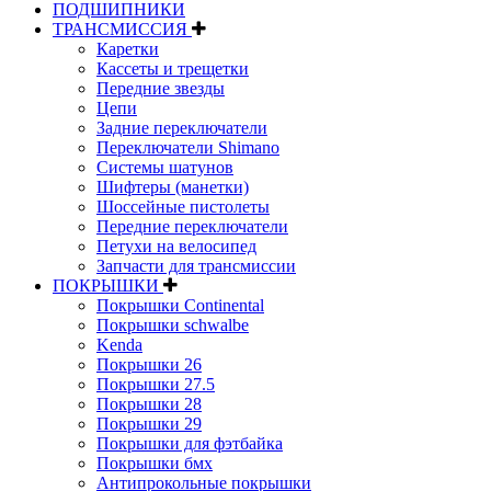
ПОДШИПНИКИ
ТРАНСМИССИЯ
Каретки
Кассеты и трещетки
Передние звезды
Цепи
Задние переключатели
Переключатели Shimano
Системы шатунов
Шифтеры (манетки)
Шоссейные пистолеты
Передние переключатели
Петухи на велосипед
Запчасти для трансмиссии
ПОКРЫШКИ
Покрышки Continental
Покрышки schwalbe
Kenda
Покрышки 26
Покрышки 27.5
Покрышки 28
Покрышки 29
Покрышки для фэтбайка
Покрышки бмх
Антипрокольные покрышки