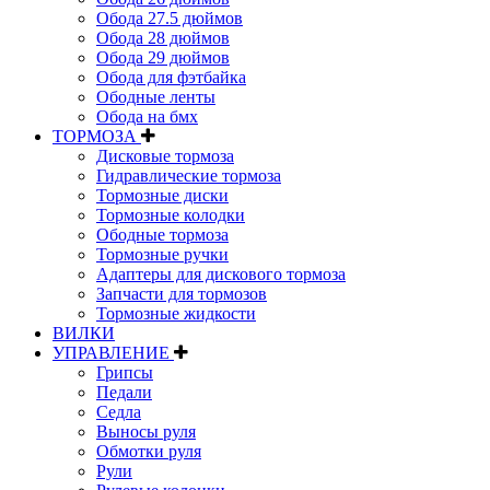
Обода 27.5 дюймов
Обода 28 дюймов
Обода 29 дюймов
Обода для фэтбайка
Ободные ленты
Обода на бмх
ТОРМОЗА
Дисковые тормоза
Гидравлические тормоза
Тормозные диски
Тормозные колодки
Ободные тормоза
Тормозные ручки
Адаптеры для дискового тормоза
Запчасти для тормозов
Тормозные жидкости
ВИЛКИ
УПРАВЛЕНИЕ
Грипсы
Педали
Седла
Выносы руля
Обмотки руля
Рули