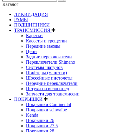
Каталог
ЛИКВИДАЦИЯ
РАМЫ
ПОДШИПНИКИ
ТРАНСМИССИЯ
Каретки
Кассеты и трещетки
Передние звезды
Цепи
Задние переключатели
Переключатели Shimano
Системы шатунов
Шифтеры (манетки)
Шоссейные пистолеты
Передние переключатели
Петухи на велосипед
Запчасти для трансмиссии
ПОКРЫШКИ
Покрышки Continental
Покрышки schwalbe
Kenda
Покрышки 26
Покрышки 27.5
Покрышки 28