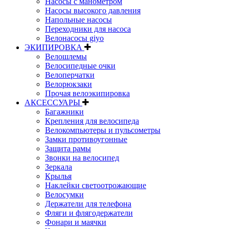
Насосы с манометром
Насосы высокого давления
Напольные насосы
Переходники для насоса
Велонасосы giyo
ЭКИПИРОВКА
Велошлемы
Велосипедные очки
Велоперчатки
Велорюкзаки
Прочая велоэкипировка
АКСЕССУАРЫ
Багажники
Крепления для велосипеда
Велокомпьютеры и пульсометры
Замки противоугонные
Защита рамы
Звонки на велосипед
Зеркала
Крылья
Наклейки светоотрожающие
Велосумки
Держатели для телефона
Фляги и флягодержатели
Фонари и маячки