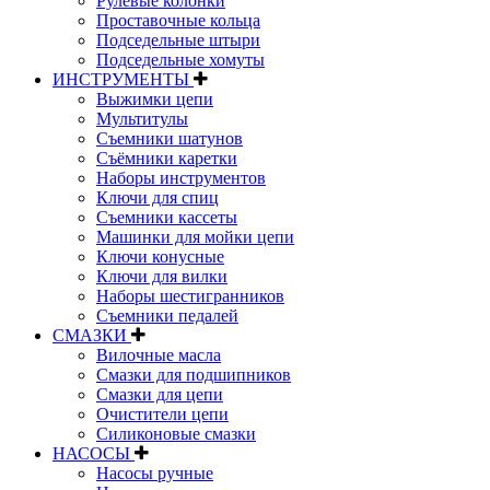
Рулевые колонки
Проставочные кольца
Подседельные штыри
Подседельные хомуты
ИНСТРУМЕНТЫ
Выжимки цепи
Мультитулы
Съемники шатунов
Съёмники каретки
Наборы инструментов
Ключи для спиц
Съемники кассеты
Машинки для мойки цепи
Ключи конусные
Ключи для вилки
Наборы шестигранников
Съемники педалей
СМАЗКИ
Вилочные масла
Смазки для подшипников
Смазки для цепи
Очистители цепи
Силиконовые смазки
НАСОСЫ
Насосы ручные