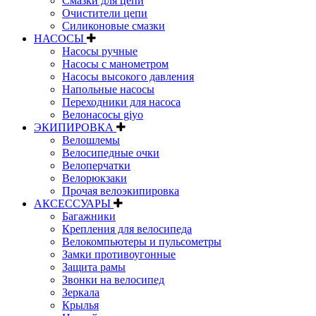
Смазки для цепи
Очистители цепи
Силиконовые смазки
НАСОСЫ
Насосы ручные
Насосы с манометром
Насосы высокого давления
Напольные насосы
Переходники для насоса
Велонасосы giyo
ЭКИПИРОВКА
Велошлемы
Велосипедные очки
Велоперчатки
Велорюкзаки
Прочая велоэкипировка
АКСЕССУАРЫ
Багажники
Крепления для велосипеда
Велокомпьютеры и пульсометры
Замки противоугонные
Защита рамы
Звонки на велосипед
Зеркала
Крылья