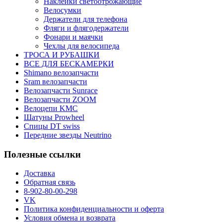
Наклейки светоотрожающие
Велосумки
Держатели для телефона
Фляги и флягодержатели
Фонари и маячки
Чехлы для велосипеда
ТРОСА И РУБАШКИ
ВСЕ ДЛЯ БЕСКАМЕРКИ
Shimano велозапчасти
Sram велозапчасти
Велозапчасти Sunrace
Велозапчасти ZOOM
Велоцепи KMC
Шатуны Prowheel
Спицы DT swiss
Передние звезды Neutrino
Полезные ссылки
Доставка
Обратная связь
8-902-80-00-298
VK
Политика конфиденциальности и оферта
Условия обмена и возврата