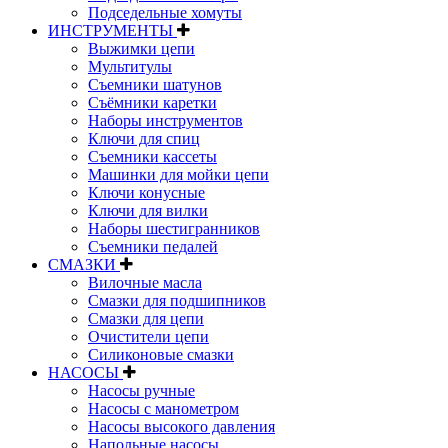
Подседельные хомуты
ИНСТРУМЕНТЫ
Выжимки цепи
Мультитулы
Съемники шатунов
Съёмники каретки
Наборы инструментов
Ключи для спиц
Съемники кассеты
Машинки для мойки цепи
Ключи конусные
Ключи для вилки
Наборы шестигранников
Съемники педалей
СМАЗКИ
Вилочные масла
Смазки для подшипников
Смазки для цепи
Очистители цепи
Силиконовые смазки
НАСОСЫ
Насосы ручные
Насосы с манометром
Насосы высокого давления
Напольные насосы