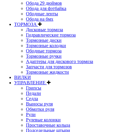
Обода 29 дюймов
Обода для фэтбайка
Ободные ленты
Обода на бмх
ТОРМОЗА
Дисковые тормоза
Гидравлические тормоза
Тормозные диски
Тормозные колодки
Ободные тормоза
Тормозные ручки
Адаптеры для дискового тормоза
Запчасти для тормозов
Тормозные жидкости
ВИЛКИ
УПРАВЛЕНИЕ
Грипсы
Педали
Седла
Выносы руля
Обмотки руля
Рули
Рулевые колонки
Проставочные кольца
Подседельные штыри