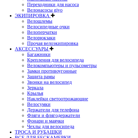
Переходники для насоса
Велонасосы giyo
ЭКИПИРОВКА
Велошлемы
Велосипедные очки
Велоперчатки
Велорюкзаки
Прочая велоэкипировка
АКСЕССУАРЫ
Багажники
Крепления для велосипеда
Велокомпьютеры и пульсометры
Замки противоугонные
Защита рамы
Звонки на велосипед
Зеркала
Крылья
Наклейки светоотрожающие
Велосумки
Держатели для телефона
Фляги и флягодержатели
Фонари и маячки
Чехлы для велосипеда
ТРОСА И РУБАШКИ
ВСЕ ДЛЯ БЕСКАМЕРКИ