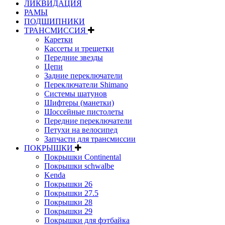
ЛИКВИДАЦИЯ
РАМЫ
ПОДШИПНИКИ
ТРАНСМИССИЯ
Каретки
Кассеты и трещетки
Передние звезды
Цепи
Задние переключатели
Переключатели Shimano
Системы шатунов
Шифтеры (манетки)
Шоссейные пистолеты
Передние переключатели
Петухи на велосипед
Запчасти для трансмиссии
ПОКРЫШКИ
Покрышки Continental
Покрышки schwalbe
Kenda
Покрышки 26
Покрышки 27.5
Покрышки 28
Покрышки 29
Покрышки для фэтбайка