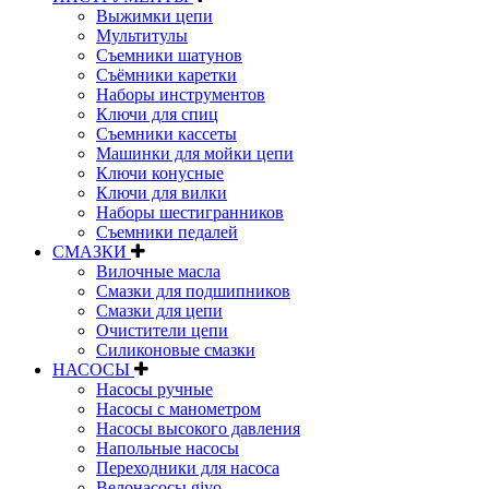
Выжимки цепи
Мультитулы
Съемники шатунов
Съёмники каретки
Наборы инструментов
Ключи для спиц
Съемники кассеты
Машинки для мойки цепи
Ключи конусные
Ключи для вилки
Наборы шестигранников
Съемники педалей
СМАЗКИ
Вилочные масла
Смазки для подшипников
Смазки для цепи
Очистители цепи
Силиконовые смазки
НАСОСЫ
Насосы ручные
Насосы с манометром
Насосы высокого давления
Напольные насосы
Переходники для насоса
Велонасосы giyo