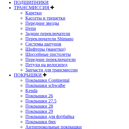
ПОДШИПНИКИ
ТРАНСМИССИЯ
Каретки
Кассеты и трещетки
Передние звезды
Цепи
Задние переключатели
Переключатели Shimano
Системы шатунов
Шифтеры (манетки)
Шоссейные пистолеты
Передние переключатели
Петухи на велосипед
Запчасти для трансмиссии
ПОКРЫШКИ
Покрышки Continental
Покрышки schwalbe
Kenda
Покрышки 26
Покрышки 27.5
Покрышки 28
Покрышки 29
Покрышки для фэтбайка
Покрышки бмх
Антипрокольные покрышки