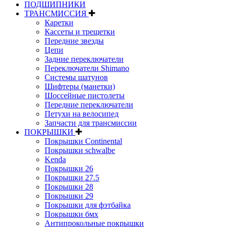
ПОДШИПНИКИ
ТРАНСМИССИЯ
Каретки
Кассеты и трещетки
Передние звезды
Цепи
Задние переключатели
Переключатели Shimano
Системы шатунов
Шифтеры (манетки)
Шоссейные пистолеты
Передние переключатели
Петухи на велосипед
Запчасти для трансмиссии
ПОКРЫШКИ
Покрышки Continental
Покрышки schwalbe
Kenda
Покрышки 26
Покрышки 27.5
Покрышки 28
Покрышки 29
Покрышки для фэтбайка
Покрышки бмх
Антипрокольные покрышки