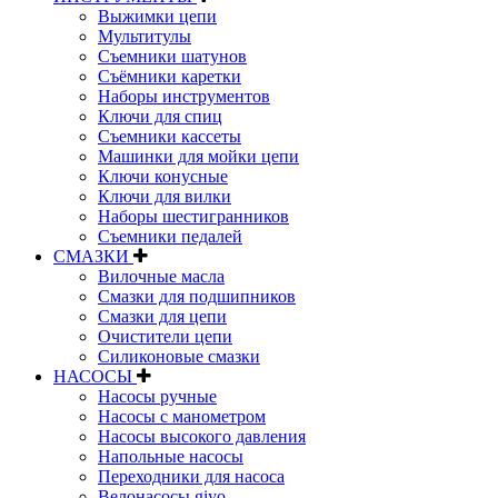
Выжимки цепи
Мультитулы
Съемники шатунов
Съёмники каретки
Наборы инструментов
Ключи для спиц
Съемники кассеты
Машинки для мойки цепи
Ключи конусные
Ключи для вилки
Наборы шестигранников
Съемники педалей
СМАЗКИ
Вилочные масла
Смазки для подшипников
Смазки для цепи
Очистители цепи
Силиконовые смазки
НАСОСЫ
Насосы ручные
Насосы с манометром
Насосы высокого давления
Напольные насосы
Переходники для насоса
Велонасосы giyo