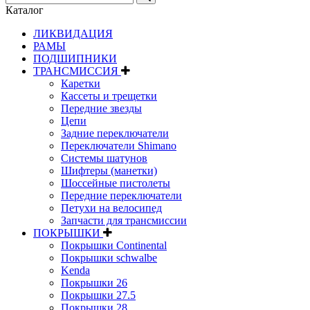
Каталог
ЛИКВИДАЦИЯ
РАМЫ
ПОДШИПНИКИ
ТРАНСМИССИЯ
Каретки
Кассеты и трещетки
Передние звезды
Цепи
Задние переключатели
Переключатели Shimano
Системы шатунов
Шифтеры (манетки)
Шоссейные пистолеты
Передние переключатели
Петухи на велосипед
Запчасти для трансмиссии
ПОКРЫШКИ
Покрышки Continental
Покрышки schwalbe
Kenda
Покрышки 26
Покрышки 27.5
Покрышки 28