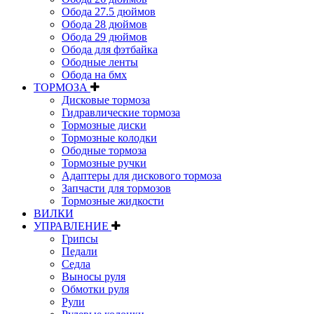
Обода 27.5 дюймов
Обода 28 дюймов
Обода 29 дюймов
Обода для фэтбайка
Ободные ленты
Обода на бмх
ТОРМОЗА
Дисковые тормоза
Гидравлические тормоза
Тормозные диски
Тормозные колодки
Ободные тормоза
Тормозные ручки
Адаптеры для дискового тормоза
Запчасти для тормозов
Тормозные жидкости
ВИЛКИ
УПРАВЛЕНИЕ
Грипсы
Педали
Седла
Выносы руля
Обмотки руля
Рули