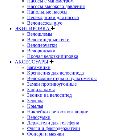
Насосы с манометром
Насосы высокого давления
Напольные насосы
Переходники для насоса
Велонасосы giyo
ЭКИПИРОВКА
Велошлемы
Велосипедные очки
Велоперчатки
Велорюкзаки
Прочая велоэкипировка
АКСЕССУАРЫ
Багажники
Крепления для велосипеда
Велокомпьютеры и пульсометры
Замки противоугонные
Защита рамы
Звонки на велосипед
Зеркала
Крылья
Наклейки светоотрожающие
Велосумки
Держатели для телефона
Фляги и флягодержатели
Фонари и маячки