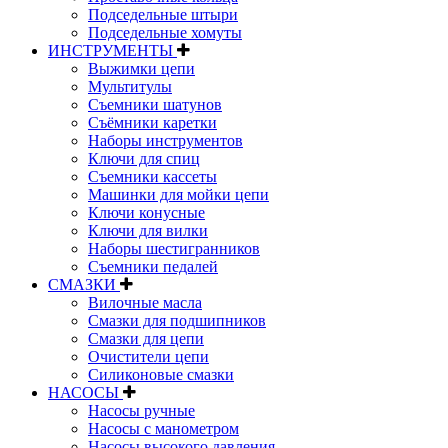
Подседельные штыри
Подседельные хомуты
ИНСТРУМЕНТЫ
Выжимки цепи
Мультитулы
Съемники шатунов
Съёмники каретки
Наборы инструментов
Ключи для спиц
Съемники кассеты
Машинки для мойки цепи
Ключи конусные
Ключи для вилки
Наборы шестигранников
Съемники педалей
СМАЗКИ
Вилочные масла
Смазки для подшипников
Смазки для цепи
Очистители цепи
Силиконовые смазки
НАСОСЫ
Насосы ручные
Насосы с манометром
Насосы высокого давления