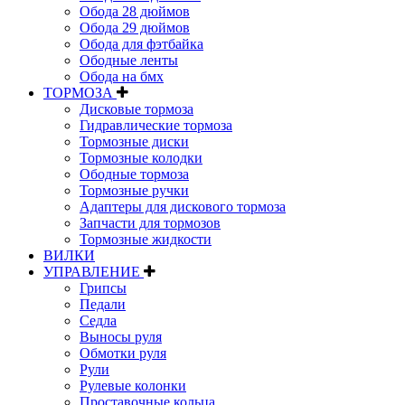
Обода 28 дюймов
Обода 29 дюймов
Обода для фэтбайка
Ободные ленты
Обода на бмх
ТОРМОЗА
Дисковые тормоза
Гидравлические тормоза
Тормозные диски
Тормозные колодки
Ободные тормоза
Тормозные ручки
Адаптеры для дискового тормоза
Запчасти для тормозов
Тормозные жидкости
ВИЛКИ
УПРАВЛЕНИЕ
Грипсы
Педали
Седла
Выносы руля
Обмотки руля
Рули
Рулевые колонки
Проставочные кольца