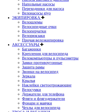
Напольные насосы
Переходники для насоса
Велонасосы giyo
ЭКИПИРОВКА
Велошлемы
Велосипедные очки
Велоперчатки
Велорюкзаки
Прочая велоэкипировка
АКСЕССУАРЫ
Багажники
Крепления для велосипеда
Велокомпьютеры и пульсометры
Замки противоугонные
Защита рамы
Звонки на велосипед
Зеркала
Крылья
Наклейки светоотрожающие
Велосумки
Держатели для телефона
Фляги и флягодержатели
Фонари и маячки
Чехлы для велосипеда