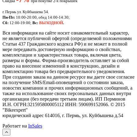
Скидка
при покупке 2-х покрышек
г. Пермь ул. Куйбышева 54.
Пн-Пт:
10:00-20:00, обед 14:00-14:30;
Сб:
12:00-19:00;
Вс:
ВЫХОДНОЙ
.
Вся информация на сайте носит ознакомительный характер,
не является публичной офертой (определяемой положениями
Статьи 437 Гражданского кодекса РФ) и не может в полной
мере передавать достоверную информацию о свойствах,
комплектации и характеристиках товара, включая цвета,
размеры и формы. Фирма-производитель оставляет за собой
право на внесение изменений в конструкцию, дизайн и
комплектацию товара без предварительного уведомления.
При создании заказа на данном ресурсе вы даете свое согласие
на получение SMS/Email-оповещений о состоянии заказа,
новостях компании и прочих информационных сообщений, а
также на использование своих персональных данных внутри
организации (без передачи третьим лицам).
ИП Перминов
И.Н. ОГРН:321595800005112 ИНН: 590699152066.
©
2015
"Bikeexpert
"
юридический адрес 614016, г. Пермь, ул. Куйбышева д.54
Работает на
InSales