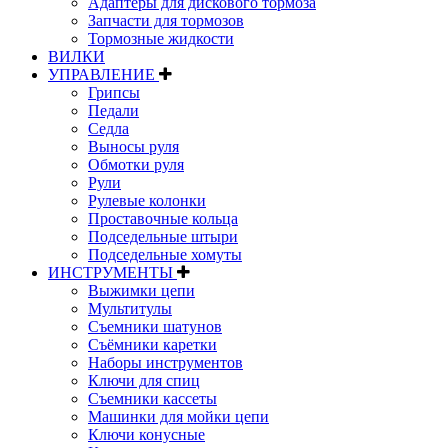
Адаптеры для дискового тормоза
Запчасти для тормозов
Тормозные жидкости
ВИЛКИ
УПРАВЛЕНИЕ
Грипсы
Педали
Седла
Выносы руля
Обмотки руля
Рули
Рулевые колонки
Проставочные кольца
Подседельные штыри
Подседельные хомуты
ИНСТРУМЕНТЫ
Выжимки цепи
Мультитулы
Съемники шатунов
Съёмники каретки
Наборы инструментов
Ключи для спиц
Съемники кассеты
Машинки для мойки цепи
Ключи конусные