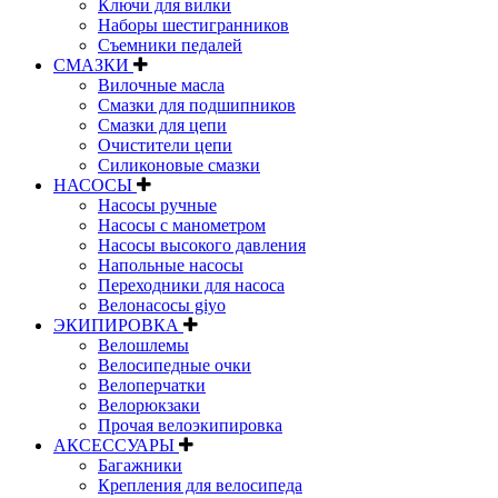
Ключи для вилки
Наборы шестигранников
Съемники педалей
СМАЗКИ
Вилочные масла
Смазки для подшипников
Смазки для цепи
Очистители цепи
Силиконовые смазки
НАСОСЫ
Насосы ручные
Насосы с манометром
Насосы высокого давления
Напольные насосы
Переходники для насоса
Велонасосы giyo
ЭКИПИРОВКА
Велошлемы
Велосипедные очки
Велоперчатки
Велорюкзаки
Прочая велоэкипировка
АКСЕССУАРЫ
Багажники
Крепления для велосипеда