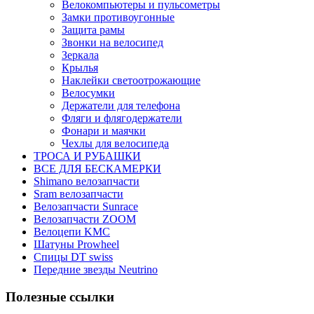
Велокомпьютеры и пульсометры
Замки противоугонные
Защита рамы
Звонки на велосипед
Зеркала
Крылья
Наклейки светоотрожающие
Велосумки
Держатели для телефона
Фляги и флягодержатели
Фонари и маячки
Чехлы для велосипеда
ТРОСА И РУБАШКИ
ВСЕ ДЛЯ БЕСКАМЕРКИ
Shimano велозапчасти
Sram велозапчасти
Велозапчасти Sunrace
Велозапчасти ZOOM
Велоцепи KMC
Шатуны Prowheel
Спицы DT swiss
Передние звезды Neutrino
Полезные ссылки