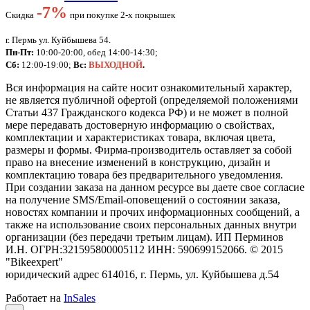
-
7%
Скидка
при покупке 2-х покрышек
г. Пермь ул. Куйбышева 54.
Пн-Пт:
10:00-20:00, обед 14:00-14:30;
Сб:
12:00-19:00;
Вс:
ВЫХОДНОЙ
.
Вся информация на сайте носит ознакомительный характер,
не является публичной офертой (определяемой положениями
Статьи 437 Гражданского кодекса РФ) и не может в полной
мере передавать достоверную информацию о свойствах,
комплектации и характеристиках товара, включая цвета,
размеры и формы. Фирма-производитель оставляет за собой
право на внесение изменений в конструкцию, дизайн и
комплектацию товара без предварительного уведомления.
При создании заказа на данном ресурсе вы даете свое согласие
на получение SMS/Email-оповещений о состоянии заказа,
новостях компании и прочих информационных сообщений, а
также на использование своих персональных данных внутри
организации (без передачи третьим лицам).
ИП Перминов
И.Н. ОГРН:321595800005112 ИНН: 590699152066.
©
2015
"Bikeexpert
"
юридический адрес 614016, г. Пермь, ул. Куйбышева д.54
Работает на
InSales