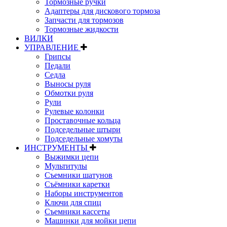
Тормозные ручки
Адаптеры для дискового тормоза
Запчасти для тормозов
Тормозные жидкости
ВИЛКИ
УПРАВЛЕНИЕ
Грипсы
Педали
Седла
Выносы руля
Обмотки руля
Рули
Рулевые колонки
Проставочные кольца
Подседельные штыри
Подседельные хомуты
ИНСТРУМЕНТЫ
Выжимки цепи
Мультитулы
Съемники шатунов
Съёмники каретки
Наборы инструментов
Ключи для спиц
Съемники кассеты
Машинки для мойки цепи