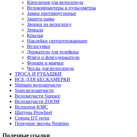
Крепления для велосипеда
Велокомпьютеры и пульсометры
Замки противоугонные
Защита рамы
Звонки на велосипед
Зеркала
Крылья
Наклейки светоотрожающие
Велосумки
Держатели для телефона
Фляги и флягодержатели
Фонари и маячки
Чехлы для велосипеда
ТРОСА И РУБАШКИ
ВСЕ ДЛЯ БЕСКАМЕРКИ
Shimano велозапчасти
Sram велозапчасти
Велозапчасти Sunrace
Велозапчасти ZOOM
Велоцепи KMC
Шатуны Prowheel
Спицы DT swiss
Передние звезды Neutrino
Полезные ссылки