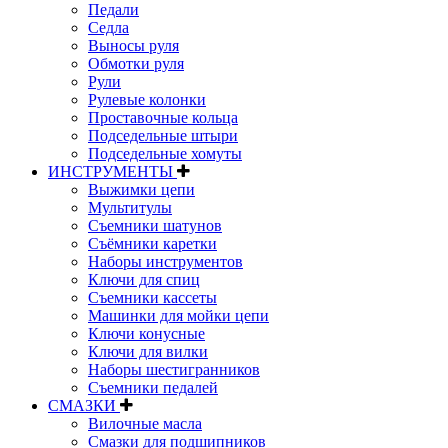
Педали
Седла
Выносы руля
Обмотки руля
Рули
Рулевые колонки
Проставочные кольца
Подседельные штыри
Подседельные хомуты
ИНСТРУМЕНТЫ
Выжимки цепи
Мультитулы
Съемники шатунов
Съёмники каретки
Наборы инструментов
Ключи для спиц
Съемники кассеты
Машинки для мойки цепи
Ключи конусные
Ключи для вилки
Наборы шестигранников
Съемники педалей
СМАЗКИ
Вилочные масла
Смазки для подшипников