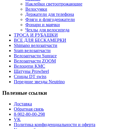
Наклейки светоотрожающие
Велосумки
Держатели для телефона
Фляги и флягодержатели
Фонари и маячки
Чехлы для велосипеда
ТРОСА И РУБАШКИ
ВСЕ ДЛЯ БЕСКАМЕРКИ
Shimano велозапчасти
Sram велозапчасти
Велозапчасти Sunrace
Велозапчасти ZOOM
Велоцепи KMC
Шатуны Prowheel
Спицы DT swiss
Передние звезды Neutrino
Полезные ссылки
Доставка
Обратная связь
8-902-80-00-298
VK
Политика конфиденциальности и оферта