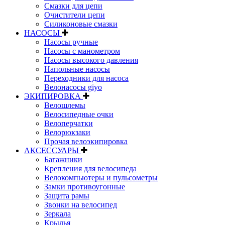
Смазки для цепи
Очистители цепи
Силиконовые смазки
НАСОСЫ
Насосы ручные
Насосы с манометром
Насосы высокого давления
Напольные насосы
Переходники для насоса
Велонасосы giyo
ЭКИПИРОВКА
Велошлемы
Велосипедные очки
Велоперчатки
Велорюкзаки
Прочая велоэкипировка
АКСЕССУАРЫ
Багажники
Крепления для велосипеда
Велокомпьютеры и пульсометры
Замки противоугонные
Защита рамы
Звонки на велосипед
Зеркала
Крылья