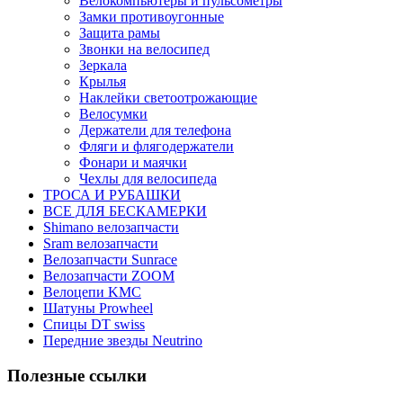
Велокомпьютеры и пульсометры
Замки противоугонные
Защита рамы
Звонки на велосипед
Зеркала
Крылья
Наклейки светоотрожающие
Велосумки
Держатели для телефона
Фляги и флягодержатели
Фонари и маячки
Чехлы для велосипеда
ТРОСА И РУБАШКИ
ВСЕ ДЛЯ БЕСКАМЕРКИ
Shimano велозапчасти
Sram велозапчасти
Велозапчасти Sunrace
Велозапчасти ZOOM
Велоцепи KMC
Шатуны Prowheel
Спицы DT swiss
Передние звезды Neutrino
Полезные ссылки