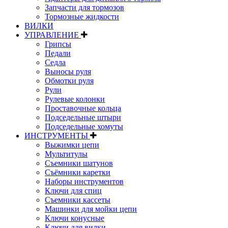
Запчасти для тормозов
Тормозные жидкости
ВИЛКИ
УПРАВЛЕНИЕ
Грипсы
Педали
Седла
Выносы руля
Обмотки руля
Рули
Рулевые колонки
Проставочные кольца
Подседельные штыри
Подседельные хомуты
ИНСТРУМЕНТЫ
Выжимки цепи
Мультитулы
Съемники шатунов
Съёмники каретки
Наборы инструментов
Ключи для спиц
Съемники кассеты
Машинки для мойки цепи
Ключи конусные
Ключи для вилки