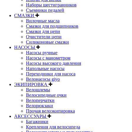
Наборы шестигранников
Съемники педалей
СМАЗКИ
Вилочные масла
Смазки для подшипников
Смазки для цепи
Очистители цепи
Силиконовые смазки
НАСОСЫ
Насосы ручные
Насосы с манометром
Насосы высокого давления
Напольные насосы
Переходники для насоса
Велонасосы giyo
ЭКИПИРОВКА
Велошлемы
Велосипедные очки
Велоперчатки
Велорюкзаки
Прочая велоэкипировка
АКСЕССУАРЫ
Багажники
Крепления для велосипеда