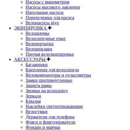
Насосы с манометром
Насосы высокого давления
Напольные насосы
Переходники для насоса
Велонасосы giyo
ЭКИПИРОВКА
Велошлемы
Велосипедные очки
Велоперчатки
Велорюкзаки
Прочая велоэкипировка
АКСЕССУАРЫ
Багажники
Крепления для велосипеда
Велокомпьютеры и пульсометры
Замки противоугонные
Защита рамы
Звонки на велосипед
Зеркала
Крылья
Наклейки светоотрожающие
Велосумки
Держатели для телефона
Фляги и флягодержатели
Фонари и маячки