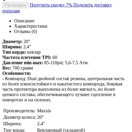
Получить скидку 7%
Поделить доставку
Распродано
пополам
Описание
Характеристики
Отзывы (0)
Диаметр:
20"
Ширина:
2,4"
Тип корда:
кевлар
Частота плетения TPI:
60
Давление min-max:
85-110psi; 5,6-7,5 Атм.
Вес:
700 грамм
Особенности:
-
Компаунд: Dual двойной состав резины, центральная часть
из более износостойкого и накатистого компаунда, боковая
часть протектора выполнена из более мягкого, но более
цепкого состава, обеспечивающего лучшее сцепление в
поворотах и на склонах.
Производитель:
Maxxis
Диаметр колеса:
20"
Ширина:
2,4"
Тип корда:
Кевларовый (складной)