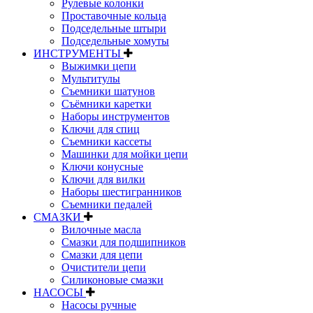
Рулевые колонки
Проставочные кольца
Подседельные штыри
Подседельные хомуты
ИНСТРУМЕНТЫ
Выжимки цепи
Мультитулы
Съемники шатунов
Съёмники каретки
Наборы инструментов
Ключи для спиц
Съемники кассеты
Машинки для мойки цепи
Ключи конусные
Ключи для вилки
Наборы шестигранников
Съемники педалей
СМАЗКИ
Вилочные масла
Смазки для подшипников
Смазки для цепи
Очистители цепи
Силиконовые смазки
НАСОСЫ
Насосы ручные