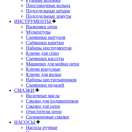
Рулевые колонки
Проставочные кольца
Подседельные штыри
Подседельные хомуты
ИНСТРУМЕНТЫ
Выжимки цепи
Мультитулы
Съемники шатунов
Съёмники каретки
Наборы инструментов
Ключи для спиц
Съемники кассеты
Машинки для мойки цепи
Ключи конусные
Ключи для вилки
Наборы шестигранников
Съемники педалей
СМАЗКИ
Вилочные масла
Смазки для подшипников
Смазки для цепи
Очистители цепи
Силиконовые смазки
НАСОСЫ
Насосы ручные