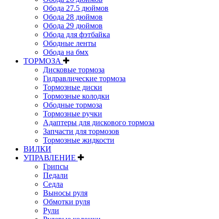
Обода 27.5 дюймов
Обода 28 дюймов
Обода 29 дюймов
Обода для фэтбайка
Ободные ленты
Обода на бмх
ТОРМОЗА
Дисковые тормоза
Гидравлические тормоза
Тормозные диски
Тормозные колодки
Ободные тормоза
Тормозные ручки
Адаптеры для дискового тормоза
Запчасти для тормозов
Тормозные жидкости
ВИЛКИ
УПРАВЛЕНИЕ
Грипсы
Педали
Седла
Выносы руля
Обмотки руля
Рули