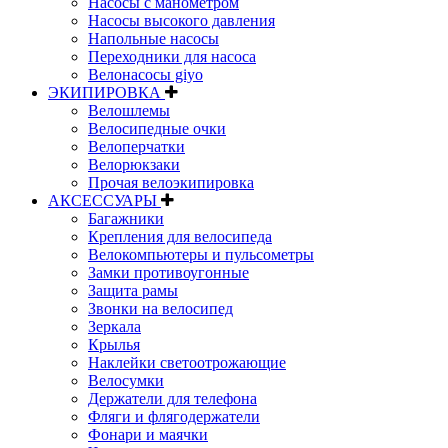
Насосы с манометром
Насосы высокого давления
Напольные насосы
Переходники для насоса
Велонасосы giyo
ЭКИПИРОВКА
Велошлемы
Велосипедные очки
Велоперчатки
Велорюкзаки
Прочая велоэкипировка
АКСЕССУАРЫ
Багажники
Крепления для велосипеда
Велокомпьютеры и пульсометры
Замки противоугонные
Защита рамы
Звонки на велосипед
Зеркала
Крылья
Наклейки светоотрожающие
Велосумки
Держатели для телефона
Фляги и флягодержатели
Фонари и маячки