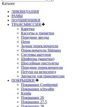
Каталог
ЛИКВИДАЦИЯ
РАМЫ
ПОДШИПНИКИ
ТРАНСМИССИЯ
Каретки
Кассеты и трещетки
Передние звезды
Цепи
Задние переключатели
Переключатели Shimano
Системы шатунов
Шифтеры (манетки)
Шоссейные пистолеты
Передние переключатели
Петухи на велосипед
Запчасти для трансмиссии
ПОКРЫШКИ
Покрышки Continental
Покрышки schwalbe
Kenda
Покрышки 26
Покрышки 27.5
Покрышки 28