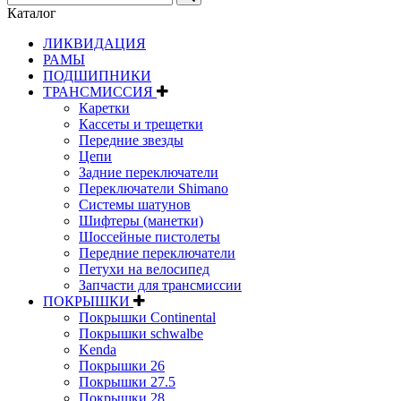
Каталог
ЛИКВИДАЦИЯ
РАМЫ
ПОДШИПНИКИ
ТРАНСМИССИЯ
Каретки
Кассеты и трещетки
Передние звезды
Цепи
Задние переключатели
Переключатели Shimano
Системы шатунов
Шифтеры (манетки)
Шоссейные пистолеты
Передние переключатели
Петухи на велосипед
Запчасти для трансмиссии
ПОКРЫШКИ
Покрышки Continental
Покрышки schwalbe
Kenda
Покрышки 26
Покрышки 27.5
Покрышки 28