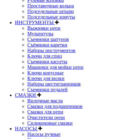
Рулевые колонки
Проставочные кольца
Подседельные штыри
Подседельные хомуты
ИНСТРУМЕНТЫ
Выжимки цепи
Мультитулы
Съемники шатунов
Съёмники каретки
Наборы инструментов
Ключи для спиц
Съемники кассеты
Машинки для мойки цепи
Ключи конусные
Ключи для вилки
Наборы шестигранников
Съемники педалей
СМАЗКИ
Вилочные масла
Смазки для подшипников
Смазки для цепи
Очистители цепи
Силиконовые смазки
НАСОСЫ
Насосы ручные