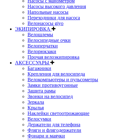
Насосы с манометром
Насосы высокого давления
Напольные насосы
Переходники для насоса
Велонасосы giyo
ЭКИПИРОВКА
Велошлемы
Велосипедные очки
Велоперчатки
Велорюкзаки
Прочая велоэкипировка
АКСЕССУАРЫ
Багажники
Крепления для велосипеда
Велокомпьютеры и пульсометры
Замки противоугонные
Защита рамы
Звонки на велосипед
Зеркала
Крылья
Наклейки светоотрожающие
Велосумки
Держатели для телефона
Фляги и флягодержатели
Фонари и маячки