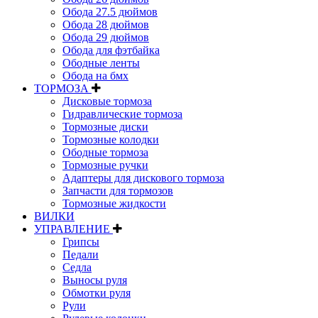
Обода 27.5 дюймов
Обода 28 дюймов
Обода 29 дюймов
Обода для фэтбайка
Ободные ленты
Обода на бмх
ТОРМОЗА
Дисковые тормоза
Гидравлические тормоза
Тормозные диски
Тормозные колодки
Ободные тормоза
Тормозные ручки
Адаптеры для дискового тормоза
Запчасти для тормозов
Тормозные жидкости
ВИЛКИ
УПРАВЛЕНИЕ
Грипсы
Педали
Седла
Выносы руля
Обмотки руля
Рули