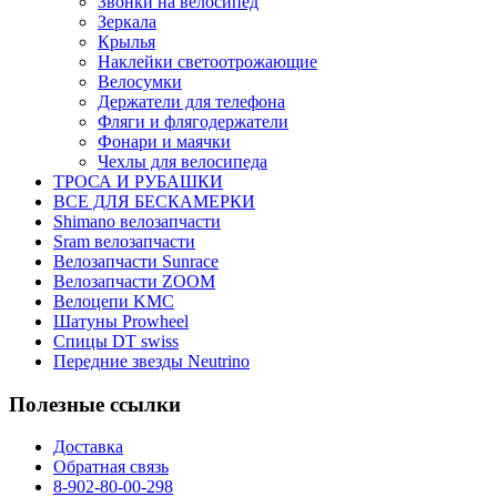
Звонки на велосипед
Зеркала
Крылья
Наклейки светоотрожающие
Велосумки
Держатели для телефона
Фляги и флягодержатели
Фонари и маячки
Чехлы для велосипеда
ТРОСА И РУБАШКИ
ВСЕ ДЛЯ БЕСКАМЕРКИ
Shimano велозапчасти
Sram велозапчасти
Велозапчасти Sunrace
Велозапчасти ZOOM
Велоцепи KMC
Шатуны Prowheel
Спицы DT swiss
Передние звезды Neutrino
Полезные ссылки
Доставка
Обратная связь
8-902-80-00-298