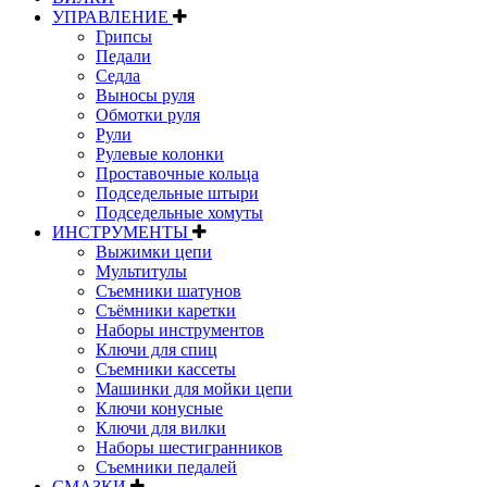
УПРАВЛЕНИЕ
Грипсы
Педали
Седла
Выносы руля
Обмотки руля
Рули
Рулевые колонки
Проставочные кольца
Подседельные штыри
Подседельные хомуты
ИНСТРУМЕНТЫ
Выжимки цепи
Мультитулы
Съемники шатунов
Съёмники каретки
Наборы инструментов
Ключи для спиц
Съемники кассеты
Машинки для мойки цепи
Ключи конусные
Ключи для вилки
Наборы шестигранников
Съемники педалей
СМАЗКИ